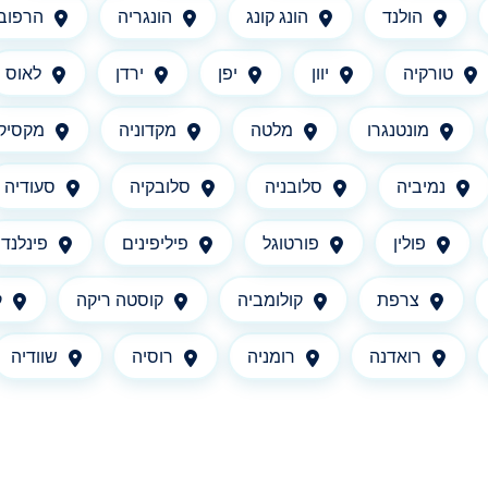
הולנד
הונג קונג
הונגריה
הרפובל
טורקיה
יוון
יפן
ירדן
לאוס
מונטנגרו
מלטה
מקדוניה
מקסיקו
נמיביה
סלובניה
סלובקיה
סעודיה
פולין
פורטוגל
פיליפינים
פינלנד
צרפת
קולומביה
קוסטה ריקה
ק
רואדנה
רומניה
רוסיה
שוודיה