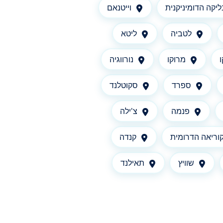
יקה הדומיניקנית
וייטנאם
לטביה
ליטא
מרוקו
נורווגיה
ספרד
סקוטלנד
פנמה
צ'ילה
וריאה הדרומית
קנדה
שוויץ
תאילנד