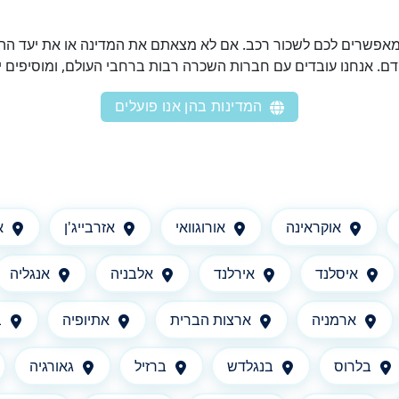
מאפשרים לכם לשכור רכב. אם לא מצאתם את המדינה או את יעד ההש
דם. אנחנו עובדים עם חברות השכרה רבות ברחבי העולם, ומוסיפים י
המדינות בהן אנו פועלים
אוקראינה
אורוגוואי
אזרבייג'ן
א
איסלנד
אירלנד
אלבניה
אנגליה
ארמניה
ארצות הברית
אתיופיה
ב
בלרוס
בנגלדש
ברזיל
גאורגיה