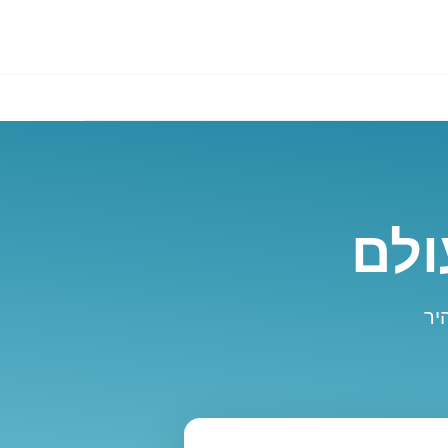
ולם
יר