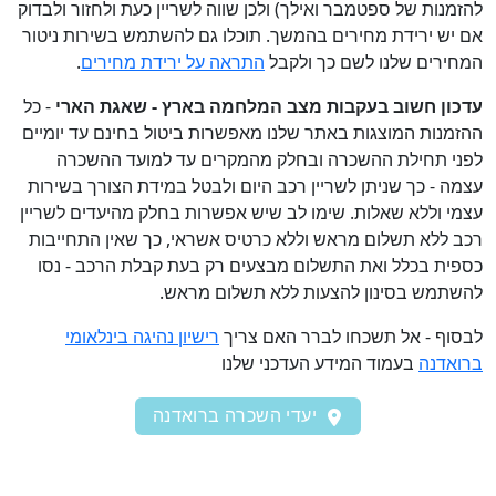
להזמנות של ספטמבר ואילך) ולכן שווה לשריין כעת ולחזור ולבדוק
אם יש ירידת מחירים בהמשך. תוכלו גם להשתמש בשירות ניטור
המחירים שלנו לשם כך ולקבל
התראה על ירידת מחירים
.
עדכון חשוב בעקבות מצב המלחמה בארץ - שאגת הארי
- כל
ההזמנות המוצגות באתר שלנו מאפשרות ביטול בחינם עד יומיים
לפני תחילת ההשכרה ובחלק מהמקרים עד למועד ההשכרה
עצמה - כך שניתן לשריין רכב היום ולבטל במידת הצורך בשירות
עצמי וללא שאלות. שימו לב שיש אפשרות בחלק מהיעדים לשריין
רכב ללא תשלום מראש וללא כרטיס אשראי, כך שאין התחייבות
כספית בכלל ואת התשלום מבצעים רק בעת קבלת הרכב - נסו
להשתמש בסינון להצעות ללא תשלום מראש.
לבסוף - אל תשכחו לברר האם צריך
רישיון נהיגה בינלאומי
ברואדנה
בעמוד המידע העדכני שלנו
יעדי השכרה ברואדנה