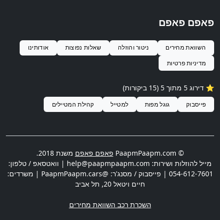
פאפם פאפם
השוואת מחירים
ניטור והוזלה
שאלות נפוצות
אודותינו
מדיניות פרטיות
⭐️ דירוג 5 מתוך 5 (15 ביקורות)
פייסבוק
גוגל מפות
למטייל
קהילת המטיילים
© PaapmPaapm.com
פאפם פאפם
משנת 2018.
מייל להוזלות ושירות:
help@paapmpaapm.com
| וואטסאפ / טלפון:
054-612-7601
| פייסבוק / מסנג'ר: @PaapmPaapm.cars | משרדים:
חיים ויטאל 20
,
תל אביב
השכרת רכב השוואת מחירים