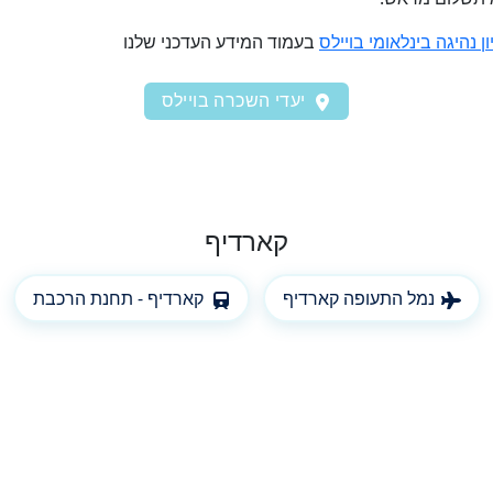
ון נהיגה בינלאומי בויילס
בעמוד המידע העדכני שלנו
יעדי השכרה בויילס
קארדיף
נמל התעופה קארדיף
קארדיף - תחנת הרכבת