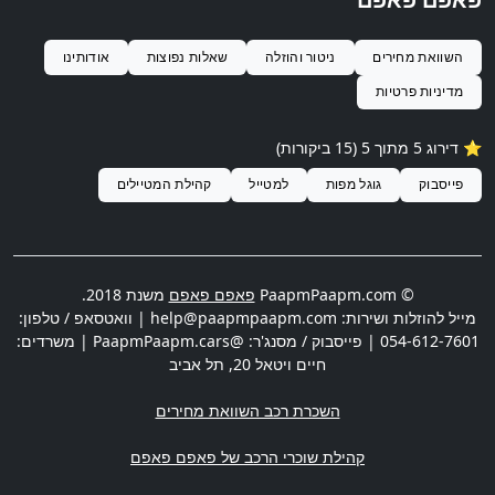
השוואת מחירים
ניטור והוזלה
שאלות נפוצות
אודותינו
מדיניות פרטיות
⭐️ דירוג 5 מתוך 5 (15 ביקורות)
פייסבוק
גוגל מפות
למטייל
קהילת המטיילים
© PaapmPaapm.com
פאפם פאפם
משנת 2018.
מייל להוזלות ושירות:
help@paapmpaapm.com
| וואטסאפ / טלפון:
054-612-7601
| פייסבוק / מסנג'ר: @PaapmPaapm.cars | משרדים:
חיים ויטאל 20
,
תל אביב
השכרת רכב השוואת מחירים
קהילת שוכרי הרכב של פאפם פאפם