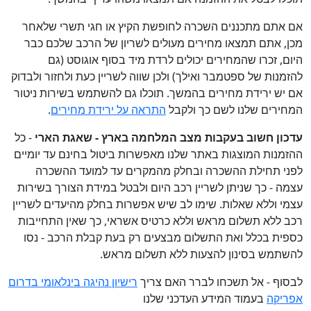
אם אתם מתכננים השכרה לחופשת הקיץ או חגי תשרי שלאחר
מכן, אתם תמצאו מחירים מעולים לשריון של הרכב שלכם כבר
היום, זכרו שהמחירים יכולים לרדת מיד בסוף אוגוסט (גם
להזמנות של ספטמבר ואילך) ולכן שווה לשריין כעת ולחזור ולבדוק
אם יש ירידת מחירים בהמשך. תוכלו גם להשתמש בשירות ניטור
המחירים שלנו לשם כך ולקבל
התראה על ירידת מחירים
.
עדכון חשוב בעקבות מצב המלחמה בארץ - שאגת הארי
- כל
ההזמנות המוצגות באתר שלנו מאפשרות ביטול בחינם עד יומיים
לפני תחילת ההשכרה ובחלק מהמקרים עד למועד ההשכרה
עצמה - כך שניתן לשריין רכב היום ולבטל במידת הצורך בשירות
עצמי וללא שאלות. שימו לב שיש אפשרות בחלק מהיעדים לשריין
רכב ללא תשלום מראש וללא כרטיס אשראי, כך שאין התחייבות
כספית בכלל ואת התשלום מבצעים רק בעת קבלת הרכב - נסו
להשתמש בסינון להצעות ללא תשלום מראש.
לבסוף - אל תשכחו לברר האם צריך
רישיון נהיגה בינלאומי בדרום
אפריקה
בעמוד המידע העדכני שלנו