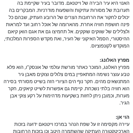
האנוי היא עיר הבירה של וייטנאם. מדובר בעיר שקיימת בה
תערובת של מסורות עתיקות והשפעות מודרניות. המבקרים בה
יכולים לחקור את הרחובות הצרים של הרובע העתיק, שבהם כל
פינה חושפת חוויה אחרת. מהארומה של אוכל רחוב ועד למראות
ולצלילים של שווקים שוקקים. אל תחמיצו גם את אגם הואן קיאם
ההיסטורי, הסמל האיקוני של העיר, ואת מקדש הספרות המלכותי,
המוקדש לקונפוציוס.
מפרץ האלונג:
מפרץ האלונג, המוכר כאתר מורשת עולמי של אונסק"ו, הוא פלא
טבע עוצר נשימה המתאפיין במים צלולים וצוקים מאבן גיר
המתנשאים מהים. חקר נוף הים הציורי הזה בשייט מסורתי בסירה
הוא חוויה בלתי נשכחת. קיימת גם אפשרות לשייט קיאקים, חקר
מערות, וכמובן ניתן לחזות בשקיעות מדהימות על רקע צוקי אבן
הגיר.
הוי אן:
עיירה מקסימה זו על שפת הנהר במרכז וייטנאם ידועה בזכות
הארכיטקטורה העתיקה שהשתמרה היטב וכן בזכות הרחובות