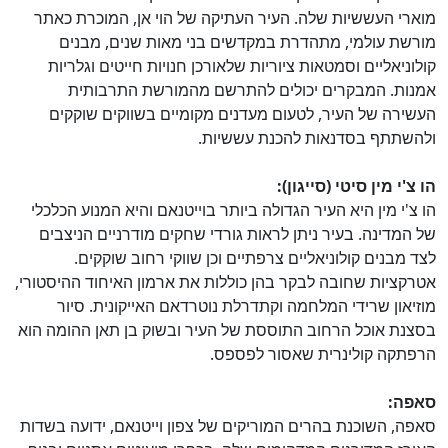
מוארי העששיות שלה. העיר העתיקה של הוי אן, המוכרת כאתר
מורשת עולמי, מתהדרת במקדשים בני מאות שנים, מבנים
קולוניאליים וסמטאות ציוריות שלאורכן חנויות חייטים וגלריות
אמנות. המבקרים יכולים להתרשם מהמורשת התרבותית
העשירה של העיר, לטעום מעדנים מקומיים בשווקים שוקקים
ולהשתתף בסדנאות להכנת עששיות.
הו צ'י מין סיטי (סייגון):
הו צ'י מין היא העיר הגדולה ביותר בוייטנאם והיא המנוע הכלכלי
של המדינה. בעיר ניתן לראות גורדי שחקים מודרניים הניצבים
לצד מבנים קולוניאליים צרפתיים וכן שווקי רחוב שוקקים.
אטרקציות שחובה לבקר בהן כוללות את ארמון האיחוד ההיסטורי,
מוזיאון שרידי המלחמה וקתדרלת נוטרדאם האייקונית. סיור
בסצנת אוכל הרחוב התוססת של העיר ובשוק בן תאן ההומה הוא
הרפתקה קולינרית שאסור לפספס.
סאפה:
סאפה, השוכנת בהרים המוריקים של צפון וייטנאם, ידועה בשדות