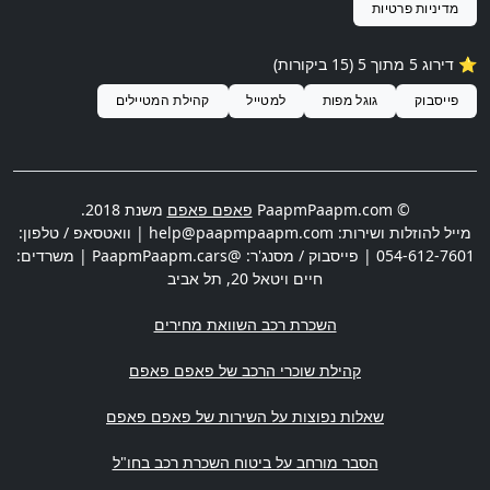
מדיניות פרטיות
⭐️ דירוג 5 מתוך 5 (15 ביקורות)
פייסבוק
גוגל מפות
למטייל
קהילת המטיילים
© PaapmPaapm.com
פאפם פאפם
משנת 2018.
מייל להוזלות ושירות:
help@paapmpaapm.com
| וואטסאפ / טלפון:
054-612-7601
| פייסבוק / מסנג'ר: @PaapmPaapm.cars | משרדים:
חיים ויטאל 20
,
תל אביב
השכרת רכב השוואת מחירים
קהילת שוכרי הרכב של פאפם פאפם
שאלות נפוצות על השירות של פאפם פאפם
הסבר מורחב על ביטוח השכרת רכב בחו"ל