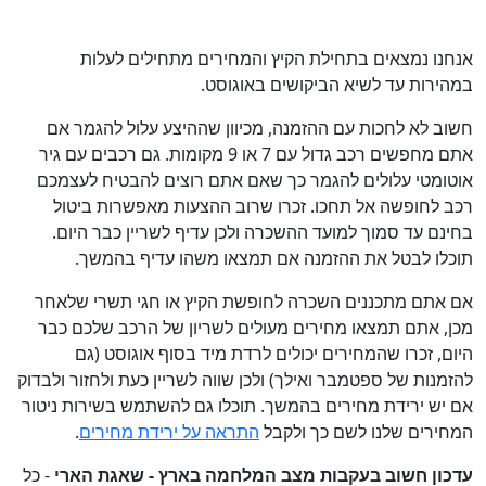
אנחנו נמצאים בתחילת הקיץ והמחירים מתחילים לעלות
במהירות עד לשיא הביקושים באוגוסט.
חשוב לא לחכות עם ההזמנה, מכיוון שההיצע עלול להגמר אם
אתם מחפשים רכב גדול עם 7 או 9 מקומות. גם רכבים עם גיר
אוטומטי עלולים להגמר כך שאם אתם רוצים להבטיח לעצמכם
רכב לחופשה אל תחכו. זכרו שרוב ההצעות מאפשרות ביטול
בחינם עד סמוך למועד ההשכרה ולכן עדיף לשריין כבר היום.
תוכלו לבטל את ההזמנה אם תמצאו משהו עדיף בהמשך.
אם אתם מתכננים השכרה לחופשת הקיץ או חגי תשרי שלאחר
מכן, אתם תמצאו מחירים מעולים לשריון של הרכב שלכם כבר
היום, זכרו שהמחירים יכולים לרדת מיד בסוף אוגוסט (גם
להזמנות של ספטמבר ואילך) ולכן שווה לשריין כעת ולחזור ולבדוק
אם יש ירידת מחירים בהמשך. תוכלו גם להשתמש בשירות ניטור
המחירים שלנו לשם כך ולקבל
התראה על ירידת מחירים
.
עדכון חשוב בעקבות מצב המלחמה בארץ - שאגת הארי
- כל