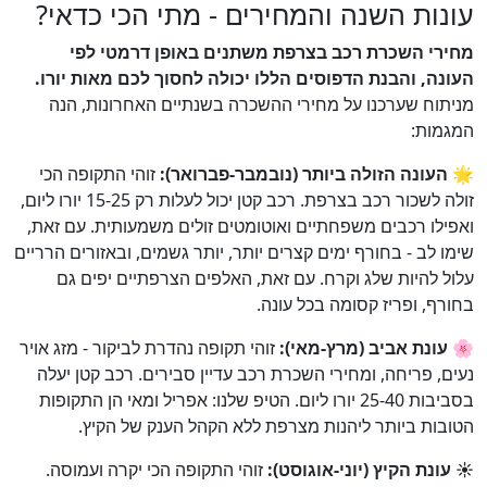
עונות השנה והמחירים - מתי הכי כדאי?
מחירי השכרת רכב בצרפת משתנים באופן דרמטי לפי
העונה, והבנת הדפוסים הללו יכולה לחסוך לכם מאות יורו.
מניתוח שערכנו על מחירי ההשכרה בשנתיים האחרונות, הנה
המגמות:
🌟 העונה הזולה ביותר (נובמבר-פברואר):
זוהי התקופה הכי
זולה לשכור רכב בצרפת. רכב קטן יכול לעלות רק 15-25 יורו ליום,
ואפילו רכבים משפחתיים ואוטומטים זולים משמעותית. עם זאת,
שימו לב - בחורף ימים קצרים יותר, יותר גשמים, ובאזורים הרריים
עלול להיות שלג וקרח. עם זאת, האלפים הצרפתיים יפים גם
בחורף, ופריז קסומה בכל עונה.
🌸 עונת אביב (מרץ-מאי):
זוהי תקופה נהדרת לביקור - מזג אויר
נעים, פריחה, ומחירי השכרת רכב עדיין סבירים. רכב קטן יעלה
בסביבות 25-40 יורו ליום. הטיפ שלנו: אפריל ומאי הן התקופות
הטובות ביותר ליהנות מצרפת ללא הקהל הענק של הקיץ.
☀️ עונת הקיץ (יוני-אוגוסט):
זוהי התקופה הכי יקרה ועמוסה.