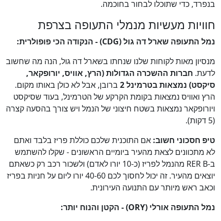
בנפרד, כדי שתוכלו לבחור בחוכמה.
חוויות מעשיות מנמלי התעופה בצרפת
נמל התעופה שארל דה גול (CDG) - הנקודה הכי פופולרית:
מנסיון מאות לקוחות שלנו שנחתו בשארל דה גול, הנה מה שחשוב
לדעת.
חברות ההשכרה הגדולות (הרץ, אוויס, יורופקאר,
סיקסט) נמצאות בטרמינל 2
ברובן, אבל לא כולן באותו מקום.
הרץ ואוויס נמצאות בקומת הקרקע של הטרמינל, בעוד שסיקסט
ויורופקאר נמצאות בשטח חיצוני של הנמל ויש צורך בהסעה קצרה
(5 דקות).
טיפ חסכוני חשוב:
אם התוכנית שלכם כוללת פריז בלבד ואתם
לא מתכוונים לצאת מהעיר ביומיים הראשונים - שקלו להשתמש
ב-RER B מהנמל לפריז (כ-10 יורו לאדם) ולשכור רכב רק כשאתם
יוצאים מהעיר. זה יכול לחסוך לכם 40-60 יורו ליום על חניות בפריז
וכאב ראש מיותר עם התנועה העירונית.
נמל התעופה אורלי (ORY) - הקטן והנוח יותר: