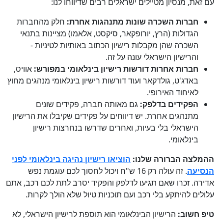
עם זאת, מנסיון מטיילים ישראלים רבים שדיווחו לנו:
חברות השכרה שונות מתנהגות אחרת:
חלק מהחברות
הגדולות (הרץ, יורופקאר, סיקסט, אלאמו) מציינות בתנאי
השכרה שהן מקבלות רישיון הכתוב באותיות לטיניות -
והרישיון הישראלי עונה על זה.
חברות אחרות דורשות רישיון בינלאומי במפורש:
אוויס,
באדג'ט, גולדקאר ועוד דורשות רישיון בינלאומי מנהגים מחוץ
לאיחוד האירופי.
הפקידים בדלפק:
גם מאותה חברה, פקידים שונים
מתנהגים אחרת. יש דיווחים על פקידים שקיבלו את הרישיון
הישראלי בלי בעיות, ואחרים שדרשו בנחרצות רישיון
בינלאומי.
ההמלצה הברורה שלנו:
הוציאו רישיון נהיגה בינלאומי לפני
הנסיעה
. זה עולה רק 16 ש"ח ויכול לחסוך לכם עוגמת נפש
אדירה. זכרו שאם תגיעו לדלפק והפקיד יסרב לתת לכם רכב, אתם
עלולים להיתקע בלי רכב ועם תוכניות טיול שלא הולך לקרות.
טיפ חשוב:
הרישיון הבינלאומי הוא תוספת לרישיון הישראלי, לא