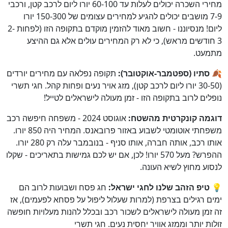
מחירי השכרה יכולים לעלות עד 60-100 יורו ליום לרכב קטן, ורכבי
7-9 מושבים יכולים להגיע למחירים עצומים של 150-300 יורו
ליום! מנסיוננו - חשוב מאוד להזמין מוקדם בתקופה הזו (לפחות 2-
3 חודשים מראש), כי לא רק המחירים עולים אלא גם ההיצע
מתמעט.
🍂 סתיו (ספטמבר-אוקטובר):
תקופה נפלאה עם מחירים יורדים
(30-50 יורו ליום לרכב קטן), מזג אויר נעים ופחות קהל. חגי תשרי
נופלים לרוב בתקופה הזו - זמן מעולה לישראלים לטייל!
דוגמה קונקרטית מהשטח:
אוגוסט 2024 - משפחה חיפשה רכב
משפחתי אוטומטי לשבוע באזור פרובאנס. המחיר היה 850 יורו.
אותו רכב, אותה חברה, אותו סניף - בנובמבר עלה רק 280 יורו.
ההפרש? מעל 570 יורו! לכן, אם יש לכם גמישות בתאריכים - שקלו
לנסוע מחוץ לשיא העונה.
💡 טיפ הזהב שלנו לחגי ישראל:
חג פסח ושבועות לרוב הם
ימים רגילים בצרפת (למרות שעלול ליפול על פסחא לפעמים), אז
זה זמן מעולה לישראלים לשכור רכב ובכלל להנות מעלויות חופשה
זולות יותר וממזג אוויר יחסית נעים. חגי תשרי