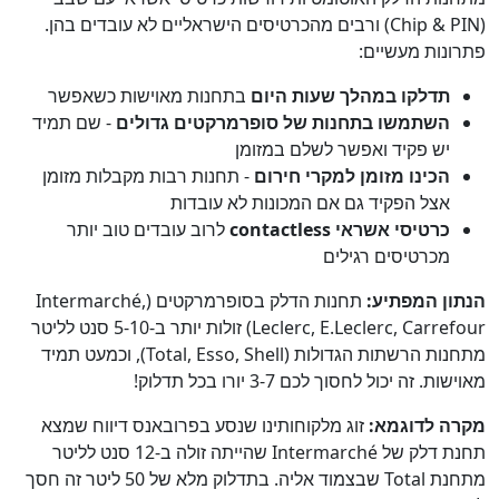
(Chip & PIN) ורבים מהכרטיסים הישראליים לא עובדים בהן.
פתרונות מעשיים:
תדלקו במהלך שעות היום
בתחנות מאוישות כשאפשר
השתמשו בתחנות של סופרמרקטים גדולים
- שם תמיד
יש פקיד ואפשר לשלם במזומן
הכינו מזומן למקרי חירום
- תחנות רבות מקבלות מזומן
אצל הפקיד גם אם המכונות לא עובדות
כרטיסי אשראי contactless
לרוב עובדים טוב יותר
מכרטיסים רגילים
הנתון המפתיע:
תחנות הדלק בסופרמרקטים (Intermarché,
Leclerc, E.Leclerc, Carrefour) זולות יותר ב-5-10 סנט לליטר
מתחנות הרשתות הגדולות (Total, Esso, Shell), וכמעט תמיד
מאוישות. זה יכול לחסוך לכם 3-7 יורו בכל תדלוק!
מקרה לדוגמא:
זוג מלקוחותינו שנסע בפרובאנס דיווח שמצא
תחנת דלק של Intermarché שהייתה זולה ב-12 סנט לליטר
מתחנת Total שבצמוד אליה. בתדלוק מלא של 50 ליטר זה חסך