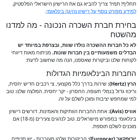
תחליף! תמיד צריך להביא גם את הרישיון הישראלי הפלסטיק.
למידע מפורט נוסף על רישיון נהיגה בינלאומי
.
בחירת חברת השכרה הנכונה - מה למדנו
מהשטח
לא כל חברות ההשכרה נולדו שוות, ובצרפת במיוחד יש
הבדלים משמעותיים בין חברות שונות.
מניתוח מאות דיווחי
לקוחות שלנו וביקורות שאספנו, הנה מה שחשוב לדעת:
החברות הבינלאומיות הגדולות
הרץ (Hertz):
שירות בדרך כלל מקצועי, צי רכבים חדיש יחסית,
וריכוז גדול בנמלי תעופה. החסרון - יקר יחסית. המלצה שלנו: טוב
למי שמחפש יציבות ומוכן לשלם על זה.
אוויס (Avis):
אחת החברות הוותיקות והאמינות. דורשים רישיון
בינלאומי במפורש מישראלים. טוב לנהגים צעירים (מ-18) אם
מוכנים לשלם תוספת.
יורופקאר (Europcar):
הביקורות שלהן מעורבות - יש סניפים