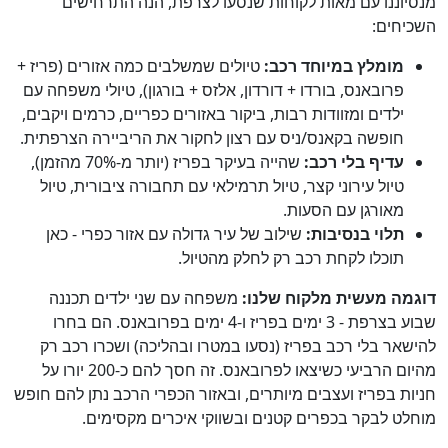
מנסיוננו עם מאות לקוחות שנסעו לצרפת, הנה התרחישים
השכיחים:
מומלץ במיוחד רכב:
טיולים שמשלבים כמה אזורים (פריז +
פרובאנס, בורדו + דורדון, אלזס + בורגון), טיולי משפחה עם
ילדים ומזוודות רבות, ביקור באזורים כפריים, כרמים ויקבים,
חופשה בקאנס/ניס עם רצון לחקור את הריביירה הצרפתית.
עדיף בלי רכב:
שהייה בעיקר בפריז (יותר מ-70% מהזמן),
טיול עירוני קצר, טיול תרמילאי עם תחבורה ציבורית, טיול
מאורגן עם הסעות.
תלוי בנסיבות:
שילוב של עיר גדולה עם אזור כפרי - כאן
תוכלו לקחת רכב רק לחלק מהטיול.
דוגמה מעשית מלקוח שלנו:
משפחה עם שני ילדים תכננה
שבוע בצרפת - 3 ימים בפריז ו-4 ימים בפרובאנס. הם בחרו
להישאר בלי רכב בפריז (נסעו במטרו ובהליכה) ושכרו רכב רק
מהיום הרביעי כשיצאו לפרובאנס. זה חסך להם כ-200 יורו על
חניות בפריז ועצבים מיותרים, ובאזור הכפרי הרכב נתן להם חופש
מוחלט לבקר בכפרים קטנים ובשווקי איכרים מקסימים.