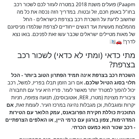
Paapm) פועלים משנת 2018 במטרה לעזור לכם לשכור רכב
בחו"ל באופן חכם, זול ובטוח. במדריך הזה נכסה את כל מה
שחשוב לדעת על השכרת רכב בצרפת כישראלים - החל
מהמלצות מעשיות ועד דגשים ייחודיים לצרפת שנלמדו מניסיונם
של מאות מטיילים ישראלים שכבר עשו זאת לפניכם. בואו נצא
לדרך! 🚗🇫🇷
מתי כדאי (ומתי לא כדאי) לשכור רכב
בצרפת?
השכרת רכב בצרפת אינה תמיד הפתרון הטוב ביותר - הכל
תלוי בסוג הטיול שלכם.
אם רוב הזמן תבלו בפריז, למשל, רכב
יכול להפוך למטרד יותר מאשר לעזר. פריז היא עיר עם תחבורה
ציבורית מצוינת (מטרו, RER, אוטובוסים), תנועה צפופה, חניות
יקרות ומוגבלות, וכן מגבלות נהיגה במרכז העיר. לעומת זאת,
אם
התוכנית כוללת חקירת הפרובאנס, עמק הלואר עם הטירות
המדהימות, צפון בורגון עם כרמי היין, או האלפים הצרפתיים
- רכב שכור הוא כמעט הכרחי
.