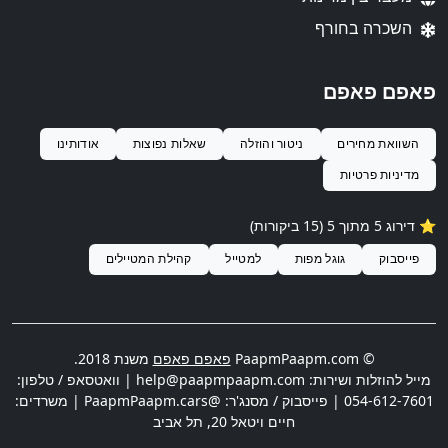
השכרה בחורף
פאפם פאפם
השוואת מחירים
ניטור והוזלה
שאלות נפוצות
אודותינו
מדיניות פרטיות
⭐️ דירוג 5 מתוך 5 (15 ביקורות)
פייסבוק
גוגל מפות
למטייל
קהילת המטיילים
© PaapmPaapm.com
פאפם פאפם
משנת 2018.
מייל להוזלות ושירות:
help@paapmpaapm.com
| וואטסאפ / טלפון:
054-612-7601
| פייסבוק / מסנג'ר: @PaapmPaapm.cars | משרדים:
חיים ויטאל 20
,
תל אביב