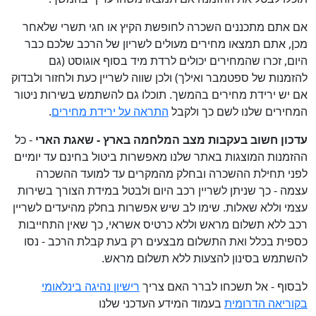
אם אתם מתכננים השכרה לחופשת הקיץ או חגי תשרי שלאחר
מכן, אתם תמצאו מחירים מעולים לשריון של הרכב שלכם כבר
היום, זכרו שהמחירים יכולים לרדת מיד בסוף אוגוסט (גם
להזמנות של ספטמבר ואילך) ולכן שווה לשריין כעת ולחזור ולבדוק
אם יש ירידת מחירים בהמשך. תוכלו גם להשתמש בשירות ניטור
המחירים שלנו לשם כך ולקבל
התראה על ירידת מחירים
.
עדכון חשוב בעקבות מצב המלחמה בארץ - שאגת הארי
- כל
ההזמנות המוצגות באתר שלנו מאפשרות ביטול בחינם עד יומיים
לפני תחילת ההשכרה ובחלק מהמקרים עד למועד ההשכרה
עצמה - כך שניתן לשריין רכב היום ולבטל במידת הצורך בשירות
עצמי וללא שאלות. שימו לב שיש אפשרות בחלק מהיעדים לשריין
רכב ללא תשלום מראש וללא כרטיס אשראי, כך שאין התחייבות
כספית בכלל ואת התשלום מבצעים רק בעת קבלת הרכב - נסו
להשתמש בסינון להצעות ללא תשלום מראש.
לבסוף - אל תשכחו לברר האם צריך
רישיון נהיגה בינלאומי
בקוריאה הדרומית
בעמוד המידע העדכני שלנו