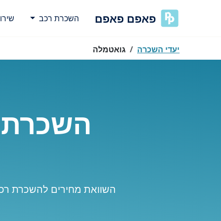
פאפם פאפם
השכרת רכב
שירו
יעדי השכרה
גואטמלה
השכרת ר