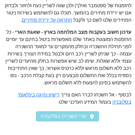
להזמנות של ספטמבר ואילך) ולכן שווה לשריין כעת ולחזור ולבדוק
אם יש ירידת מחירים בהמשך. תוכלו גם להשתמש בשירות ניטור
המחירים שלנו לשם כך ולקבל
התראה על ירידת מחירים
.
עדכון חשוב בעקבות מצב המלחמה בארץ - שאגת הארי
- כל
ההזמנות המוצגות באתר שלנו מאפשרות ביטול בחינם עד יומיים
לפני תחילת ההשכרה ובחלק מהמקרים עד למועד ההשכרה
עצמה - כך שניתן לשריין רכב היום ולבטל במידת הצורך בשירות
עצמי וללא שאלות. שימו לב שיש אפשרות בחלק מהיעדים לשריין
רכב ללא תשלום מראש וללא כרטיס אשראי, כך שאין התחייבות
כספית בכלל ואת התשלום מבצעים רק בעת קבלת הרכב - נסו
להשתמש בסינון להצעות ללא תשלום מראש.
לבסוף - אל תשכחו לברר האם צריך
רישיון נהיגה בינלאומי
בסלובניה
בעמוד המידע העדכני שלנו
יעדי השכרה בסלובניה