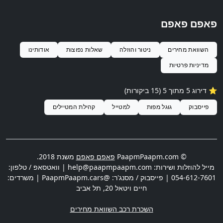
פאפם פאפם
השוואת מחירים
ניטור והוזלה
שאלות נפוצות
אודותינו
מדיניות פרטיות
⭐️ דירוג 5 מתוך 5 (15 ביקורות)
פייסבוק
גוגל מפות
למטייל
קהילת המטיילים
© PaapmPaapm.com
פאפם פאפם
משנת 2018.
מייל להוזלות ושירות:
help@paapmpaapm.com
| וואטסאפ / טלפון:
054-612-7601
| פייסבוק / מסנג'ר: @PaapmPaapm.cars | משרדים:
חיים ויטאל 20
,
תל אביב
השכרת רכב השוואת מחירים