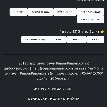
השוואת מחירים
ניטור והוזלה
שאלות נפוצות
אודותינו
מדיניות פרטיות
⭐️ דירוג 5 מתוך 5 (15 ביקורות)
פייסבוק
גוגל מפות
למטייל
קהילת המטיילים
© PaapmPaapm.com
פאפם פאפם
משנת 2018.
מייל להוזלות ושירות:
help@paapmpaapm.com
| וואטסאפ / טלפון:
054-612-7601
| פייסבוק / מסנג'ר: @PaapmPaapm.cars | משרדים:
חיים ויטאל 20
,
תל אביב
השכרת רכב השוואת מחירים
קהילת שוכרי הרכב של פאפם פאפם