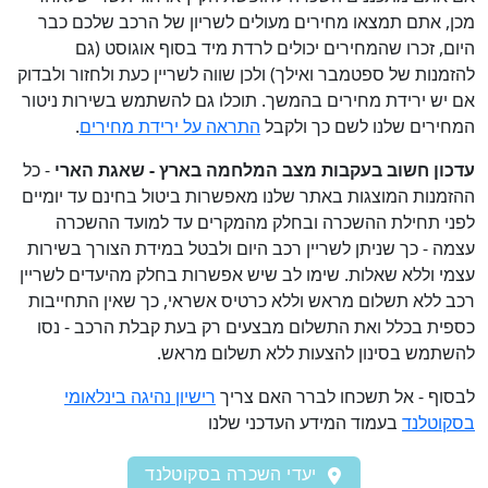
מכן, אתם תמצאו מחירים מעולים לשריון של הרכב שלכם כבר
היום, זכרו שהמחירים יכולים לרדת מיד בסוף אוגוסט (גם
להזמנות של ספטמבר ואילך) ולכן שווה לשריין כעת ולחזור ולבדוק
אם יש ירידת מחירים בהמשך. תוכלו גם להשתמש בשירות ניטור
המחירים שלנו לשם כך ולקבל
התראה על ירידת מחירים
.
עדכון חשוב בעקבות מצב המלחמה בארץ - שאגת הארי
- כל
ההזמנות המוצגות באתר שלנו מאפשרות ביטול בחינם עד יומיים
לפני תחילת ההשכרה ובחלק מהמקרים עד למועד ההשכרה
עצמה - כך שניתן לשריין רכב היום ולבטל במידת הצורך בשירות
עצמי וללא שאלות. שימו לב שיש אפשרות בחלק מהיעדים לשריין
רכב ללא תשלום מראש וללא כרטיס אשראי, כך שאין התחייבות
כספית בכלל ואת התשלום מבצעים רק בעת קבלת הרכב - נסו
להשתמש בסינון להצעות ללא תשלום מראש.
לבסוף - אל תשכחו לברר האם צריך
רישיון נהיגה בינלאומי
בסקוטלנד
בעמוד המידע העדכני שלנו
יעדי השכרה בסקוטלנד