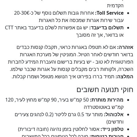
הקדמית
Toll Service:
אחרות גובות תשלום נוסף של כ-20-30€
עבור שירות אגרות שמכסה את כל האגרות
תשלום בדיעבד:
יש גם אפשרות לשלם בדיעבד באתר CTT
או בדואר, אך זה מסובך
אזהרה:
אם לא תטפלו באגרות כראוי, תקבלו קנסות כבדים
בדואר חודשים לאחר הטיול. המוניטין של מערכת האגרות
הפורטוגזית לא טוב - יש בעיות ברישום והעברת המידע לחברות
השכרה, ולקוחות רבים מקבלים קנסות על אגרות שכבר שילמו.
המלצה:
תמיד בררו בפירוט איך הנושא מטופל ושמרו קבלות.
חוקי תנועה חשובים
מהירות מותרת:
50 קמ"ש בעיר, 90 קמ"ש מחוץ לעיר, 120
קמ"ש באוטוסטרדה
אלכוהול:
מותר עד 0.5 גרם לליטר (0.2 לנהגים צעירים
וחדשים)
טלפון נייד:
אסור לחלוטין בזמן נהיגה (חובה דיבורית)
חגורות בטיחות:
חובה לכל הנוסעים בכל המושבים