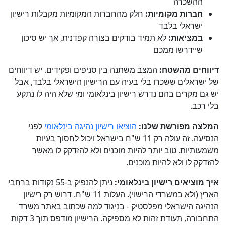
ההשכרה
חברות מקומיות:
חלק מהחברות המקומיות מקבלות רישיון
ישראלי בלבד
במציאות:
לא תמיד בודקים בצורה קפדנית, אך יש סיכון
שיידרשו ממכם
דיווחים מהשטח:
המצב משתנה בין סניפים ופקידים. יש דיווחים
של ישראלים ששכרו בלי בעיה עם הרישיון הישראלי בלבד, אבל
יש גם מקרים בהם נדרש רישיון בינלאומי ומי שלא היה לו נתקע
בלי רכב.
המלצה מפורשת שלנו:
הוציאו רישיון נהיגה בינלאומי
לפני
הנסיעה. זה עולה רק 11 ש"ח בישראל ויכול לחסוך בעיות
משמעותיות. טוב יותר להיות מוכנים ולא להזדקק לו מאשר
להזדקק לו ולא להיות מוכנים.
איך מוציאים רישיון בינלאומי:
ניתן להנפיק ב-55 נקודות ברחבי
הארץ (ולא במשרדי הרישוי). העלות 11 ש"ח. דרוש רק רישיון
הנהיגה הישראלי מפלסטיק - בניגוד למה שכתוב באתר משרד
התחבורה, תעודת זהות לא מספיקה. הרישיון מודפס תוך 3 דקות