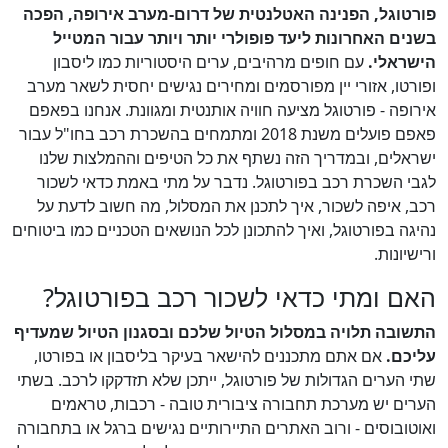
פורטוגל, הפנינה האטלנטית של דרום-מערב אירופה, הפכה
בשנים האחרונות ליעד פופולרי יותר ויותר עבור המטייל
הישראלי.
עם חופים מרהיבים, ערים היסטוריות כמו ליסבון
ופורטו, אזורי יין מפורסמים ומחירים נגישים יחסית לשאר מערב
אירופה - פורטוגל מציעה חוויה אותנטית ומגוונת. אנחנו בפאפם
פאפם פועלים משנת 2018 ומתמחים בהשכרת רכב בחו"ל עבור
ישראלים, ובמדריך הזה נשתף את כל הטיפים וההמלצות שלנו
לגבי השכרת רכב בפורטוגל. נדבר על מתי באמת כדאי לשכור
רכב, איפה לשכור, איך לתכנן את המסלול, מה חשוב לדעת על
נהיגה בפורטוגל, ואיך להתכונן לכל הנושאים הטכניים כמו ביטוחים
ורישיונות.
האם ומתי כדאי לשכור רכב בפורטוגל?
התשובה תלויה במסלול הטיול שלכם ובסגנון הטיול שמעדיף
עליכם.
אם אתם מתכננים להישאר בעיקר בליסבון או בפורטו,
שתי הערים הגדולות של פורטוגל, ייתכן שלא תזדקקו לרכב. בשתי
הערים יש מערכת תחבורה ציבורית טובה - רכבות, טראמים
ואוטובוסים - ורוב האתרים התיירותיים נגישים ברגל או בתחבורה