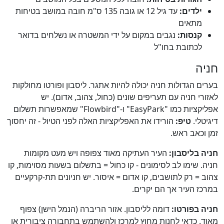
ילדים:
עד גיל 12 או גובה 135 ס"מ חובה במושב בטיחות
מתאים
קנסות:
נגבים במקום על ידי המשטרה או נשלחים בדואר
לכתובת בחו"ל
חניה
בערים הגדולות חניה יכולה להיות אתגר. ליסבון ופורטו מחולקות
לאזורי חניה עם תעריפים שונים (כחול, צהוב, אדום). יש
אפליקציות כמו "EasyPark" ו-"Flowbird" שמאפשרות תשלום
דיגיטלי.
טיפ:
הורידו את האפליקציות האלה לפני הטיול - זה יחסוך
זמן וכאב ראש.
חניה בליסבון:
העיר העתיקה מאוד צפופה ויש מעט מקומות
חניה. שימו לב לסימונים - קו כחול = בתשלום בשעות מסוימות, קו
צהוב = רק לתושבים, קו אדום = איסור. יש חניונים תת-קרקעיים
במרכז העיר אך הם יקרים.
חניה בפורטו:
דומה לליסבון. אזור הריברה (הנמל הישן) צפוף
מאוד. כדאי לחנות מחוץ למרכז ולהשתמש בתחבורה ציבורית או