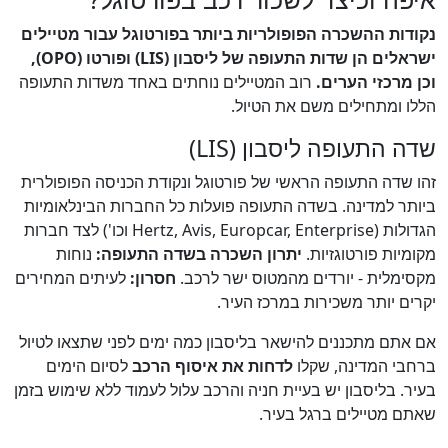
נקודות ההשכרה הפופולריות ביותר בפורטוגל עבור מטיילים
ישראלים הן שדות התעופה של ליסבון (LIS) ופורטו (OPO),
וכן מרכזי הערים.
רוב המטיילים נוחתים באחד משדות התעופה
הללו ומתחילים משם את הטיול.
שדה התעופה ליסבון (LIS)
זהו שדה התעופה הראשי של פורטוגל ונקודת הכניסה הפופולרית
ביותר למדינה. בשדה התעופה פועלות כל החברות הבינלאומיות
הגדולות (Hertz, Avis, Europcar, Enterprise וכו') לצד חברות
מקומיות פורטוגזיות.
יתרון השכרה בשדה התעופה:
נוחות
מקסימלית - יורדים מהמטוס ישר לרכב.
חסרון:
לעיתים המחירים
יקרים יותר משכירות במרכז העיר.
אם אתם מתכננים להישאר בליסבון כמה ימים לפני שתצאו לטיול
ברחבי המדינה, שקלו
לדחות את איסוף הרכב
לסיום הימים
בעיר. בליסבון יש בעיית חניה והרכב עלול לעמוד ללא שימוש בזמן
שאתם מטיילים ברגל בעיר.