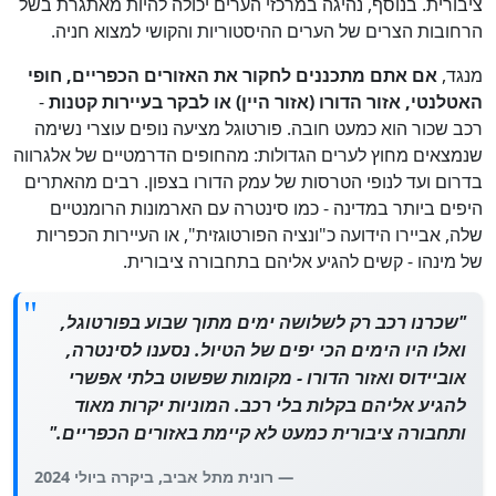
ציבורית. בנוסף, נהיגה במרכזי הערים יכולה להיות מאתגרת בשל
הרחובות הצרים של הערים ההיסטוריות והקושי למצוא חניה.
מנגד,
אם אתם מתכננים לחקור את האזורים הכפריים, חופי
האטלנטי, אזור הדורו (אזור היין) או לבקר בעיירות קטנות
-
רכב שכור הוא כמעט חובה. פורטוגל מציעה נופים עוצרי נשימה
שנמצאים מחוץ לערים הגדולות: מהחופים הדרמטיים של אלגרווה
בדרום ועד לנופי הטרסות של עמק הדורו בצפון. רבים מהאתרים
היפים ביותר במדינה - כמו סינטרה עם הארמונות הרומנטיים
שלה, אביירו הידועה כ"ונציה הפורטוגזית", או העיירות הכפריות
של מינהו - קשים להגיע אליהם בתחבורה ציבורית.
"שכרנו רכב רק לשלושה ימים מתוך שבוע בפורטוגל,
ואלו היו הימים הכי יפים של הטיול. נסענו לסינטרה,
אוביידוס ואזור הדורו - מקומות שפשוט בלתי אפשרי
להגיע אליהם בקלות בלי רכב. המוניות יקרות מאוד
ותחבורה ציבורית כמעט לא קיימת באזורים הכפריים."
— רונית מתל אביב, ביקרה ביולי 2024