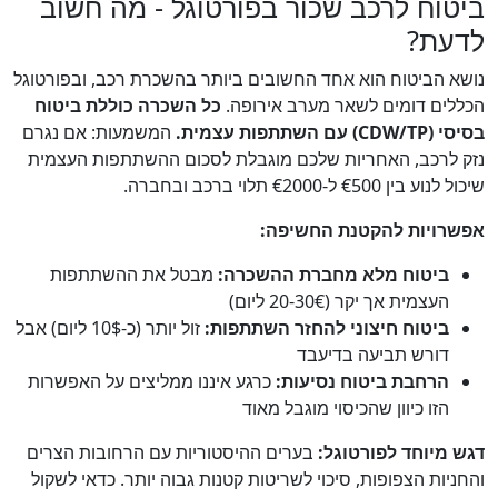
ביטוח לרכב שכור בפורטוגל - מה חשוב
לדעת?
נושא הביטוח הוא אחד החשובים ביותר בהשכרת רכב, ובפורטוגל
הכללים דומים לשאר מערב אירופה.
כל השכרה כוללת ביטוח
בסיסי (CDW/TP) עם השתתפות עצמית.
המשמעות: אם נגרם
נזק לרכב, האחריות שלכם מוגבלת לסכום ההשתתפות העצמית
שיכול לנוע בין €500 ל-€2000 תלוי ברכב ובחברה.
אפשרויות להקטנת החשיפה:
ביטוח מלא מחברת ההשכרה:
מבטל את ההשתתפות
העצמית אך יקר (20-30€ ליום)
ביטוח חיצוני להחזר השתתפות:
זול יותר (כ-10$ ליום) אבל
דורש תביעה בדיעבד
הרחבת ביטוח נסיעות:
כרגע איננו ממליצים על האפשרות
הזו כיוון שהכיסוי מוגבל מאוד
דגש מיוחד לפורטוגל:
בערים ההיסטוריות עם הרחובות הצרים
והחניות הצפופות, סיכוי לשריטות קטנות גבוה יותר. כדאי לשקול