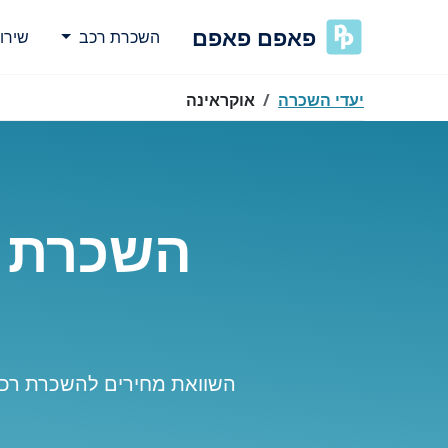
פאפם פאפם
השכרת רכב
שירו
יעדי השכרה
אוקראינה
השכרת ר