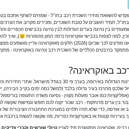
בחו"ל, תמיד חושבים על טובת השוכרים, ומכירים מקרוב את הצרכים
שמעותיים בין נהיגה בערים הגדולות לבין נהיגה בכבישים הכפריים וה
כין, למה לצפות בכבישי אוקראינה (רמז: המון מהמורות 😉), ואיך לה
פעים ממצב מדיני וביטחוני רגיש, ולכן חשוב
מתמקד בהיבטים הכלליים של השכרת רכב ונהיגה באוקראינה - מתוך ת
כב באוקראינה?
אוקראינה היא אחת המדינות הגדולות באירופה, בערך פי 0
טיול שלכם מתרכז בעיר גדולה בלבד (למשל כמה ימים בקייב הבירה), יי
ור בין ערים מרוחקות - רכב שכור יקנה לכם חופש וגמישות שקשה ל
ב או אודסה, כדי שלא תהיו תלויים במערכת התחבורה הציבורית של 
ך בעיירות קטנות או באטרקציות כפריות, מה שקשה לעשות ברכבת או 
רבים, אוקראינה מתקשרת מיד לעניין
טיולי שורשים וקברי צדיקים
.