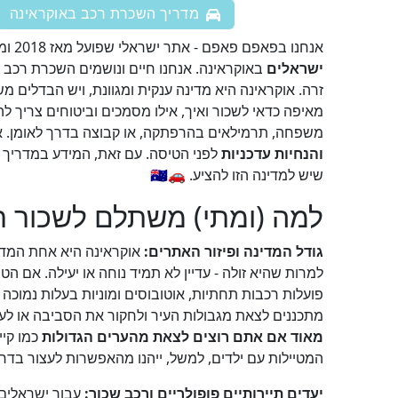
מדריך השכרת רכב באוקראינה
אנחנו בפאפם פאפם - אתר ישראלי שפועל מאז 2018 ומוקדש להשוואת מחירי השכרת רכב בחו"ל - שמחים לשתף אתכם בטיפים ובהמלצות שצברנו במיוחד עבור שוכרי רכב
ישראלים
באוקראינה. אנחנו חיים ונושמים השכרת רכב 
זרה. אוקראינה היא מדינה ענקית ומגוונת, ויש הבדלים מ
מאיפה כדאי לשכור ואיך, אילו מסמכים וביטוחים צריך לה
משפחה, תרמילאים בהרפתקה, או קבוצה בדרך לאומן. אנו מודעים לכך שכיום (2026) חלקים מאוקראינה עדיין מוש
והנחיות עדכניות
לפני הטיסה. עם זאת, המידע במדריך 
שיש למדינה הזו להציע. 🚗🇺🇦
למה (ומתי) משתלם לשכור ר
גודל המדינה ופיזור האתרים:
למרות שהיא זולה - עדיין לא תמיד נוחה או יעילה. אם ה
מתכננים לצאת מגבולות העיר ולחקור את הסביבה או לעב
מאוד אם אתם רוצים לצאת מהערים הגדולות
כמו קיי
המטיילות עם ילדים, למשל, ייהנו מהאפשרות לעצור בדר
יעדים תיירותיים פופולריים ורכב שכור:
עבור ישראלים 