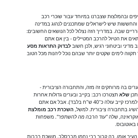
 והחששות שיש לישראלים שמתכננים לנהוג במדינה
הרריים שבה. במדריך הזה נצלול לכל הנושאים החשובים:
תאים את הטיול להרכב המטיילים - בין אם אתם
לבדוק התראות מסע
קווה לימים שקטים יותר שבהם נוכל ליהנות מכל הטוב
3 בגודל מישראל. אתרי התיירות והערים בה מרוחקים זה מזה, והתחבורה הציבורית -
תכן
שלא
תצטרכו רכב: בקייב ובערים גדולות אחרות
פועלות רכבות תחתיות, אוטובוסים ומוניות בעלות נמוכה (אפליקציות כמו אובר פועלות מצוין - נסיעה משדה התעופה בוריספול למרכז קייב עולה כ־40 ש"ח בלבד). אבל אם אתם
השיג בתחבורה ציבורית. למשל,
השכרת רכב מומלצת
אוקראינה, שלה
"עוד הרבה מה להשתפר"
. משפחות
באוטובוס.
 העיר אומן, בה קבור רבי נחמן מברסלב, מושכת רבבות