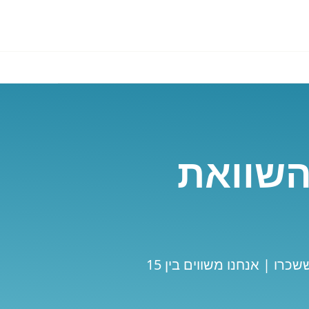
השוואת
השוואת מחירים להשכרת רכב באוקראינה | המלצות ואזהרות עדכניות של לקוחות ששכרו | אנחנו משווים בין 15