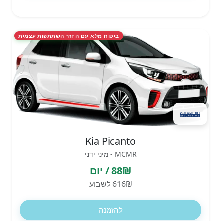
ביטוח מלא עם החזר השתתפות עצמית
Kia Picanto
MCMR - מיני ידני
88₪ / יום
616₪ לשבוע
להזמנה