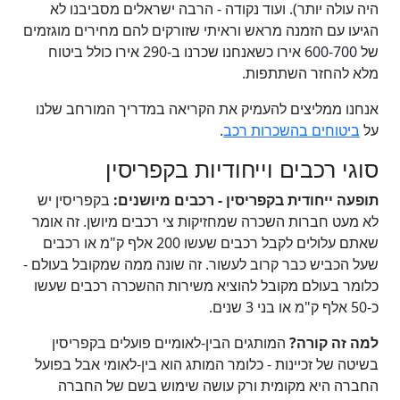
היה עולה יותר). ועוד נקודה - הרבה ישראלים מסביבנו לא
הגיעו עם הזמנה מראש וראיתי שזורקים להם מחירים מוגזמים
של 600-700 אירו כשאנחנו שכרנו ב-290 אירו כולל ביטוח
מלא להחזר השתתפות.
אנחנו ממליצים להעמיק את הקריאה במדריך המורחב שלנו
על
ביטוחים בהשכרות רכב
.
סוגי רכבים וייחודיות בקפריסין
תופעה ייחודית בקפריסין - רכבים מיושנים:
בקפריסין יש
לא מעט חברות השכרה שמחזיקות צי רכבים מיושן. זה אומר
שאתם עלולים לקבל רכבים שעשו 200 אלף ק"מ או רכבים
שעל הכביש כבר קרוב לעשור. זה שונה ממה שמקובל בעולם -
כלומר בעולם מקובל להוציא משירות ההשכרה רכבים שעשו
כ-50 אלף ק"מ או בני 3 שנים.
למה זה קורה?
המותגים הבין-לאומיים פועלים בקפריסין
בשיטה של זכיינות - כלומר המותג הוא בין-לאומי אבל בפועל
החברה היא מקומית ורק עושה שימוש בשם של החברה