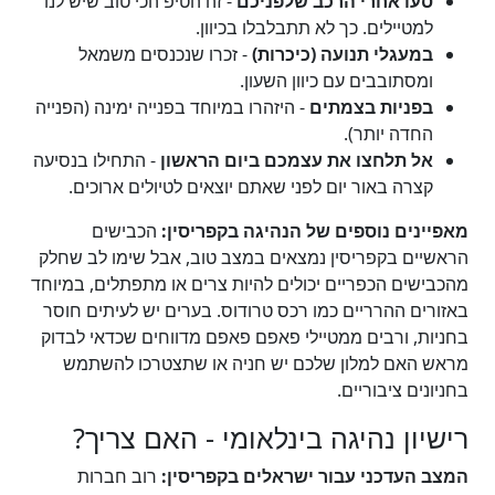
סעו אחרי הרכב שלפניכם
- זה הטיפ הכי טוב שיש לנו
למטיילים. כך לא תתבלבלו בכיוון.
במעגלי תנועה (כיכרות)
- זכרו שנכנסים משמאל
ומסתובבים עם כיוון השעון.
בפניות בצמתים
- היזהרו במיוחד בפנייה ימינה (הפנייה
החדה יותר).
אל תלחצו את עצמכם ביום הראשון
- התחילו בנסיעה
קצרה באור יום לפני שאתם יוצאים לטיולים ארוכים.
מאפיינים נוספים של הנהיגה בקפריסין:
הכבישים
הראשיים בקפריסין נמצאים במצב טוב, אבל שימו לב שחלק
מהכבישים הכפריים יכולים להיות צרים או מתפתלים, במיוחד
באזורים ההרריים כמו רכס טרודוס. בערים יש לעיתים חוסר
בחניות, ורבים ממטיילי פאפם פאפם מדווחים שכדאי לבדוק
מראש האם למלון שלכם יש חניה או שתצטרכו להשתמש
בחניונים ציבוריים.
רישיון נהיגה בינלאומי - האם צריך?
המצב העדכני עבור ישראלים בקפריסין:
רוב חברות