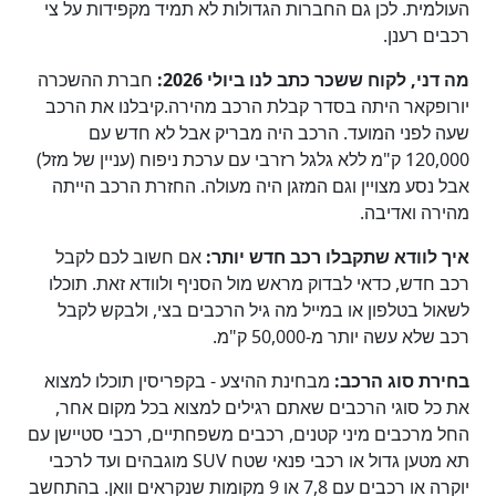
העולמית. לכן גם החברות הגדולות לא תמיד מקפידות על צי
רכבים רענן.
מה דני, לקוח ששכר כתב לנו ביולי 2026:
חברת ההשכרה
יורופקאר היתה בסדר קבלת הרכב מהירה.קיבלנו את הרכב
שעה לפני המועד. הרכב היה מבריק אבל לא חדש עם
120,000 ק"מ ללא גלגל רזרבי עם ערכת ניפוח (עניין של מזל)
אבל נסע מצויין וגם המזגן היה מעולה. החזרת הרכב הייתה
מהירה ואדיבה.
איך לוודא שתקבלו רכב חדש יותר:
אם חשוב לכם לקבל
רכב חדש, כדאי לבדוק מראש מול הסניף ולוודא זאת. תוכלו
לשאול בטלפון או במייל מה גיל הרכבים בצי, ולבקש לקבל
רכב שלא עשה יותר מ-50,000 ק"מ.
בחירת סוג הרכב:
מבחינת ההיצע - בקפריסין תוכלו למצוא
את כל סוגי הרכבים שאתם רגילים למצוא בכל מקום אחר,
החל מרכבים מיני קטנים, רכבים משפחתיים, רכבי סטיישן עם
תא מטען גדול או רכבי פנאי שטח SUV מוגבהים ועד לרכבי
יוקרה או רכבים עם 7,8 או 9 מקומות שנקראים וואן. בהתחשב