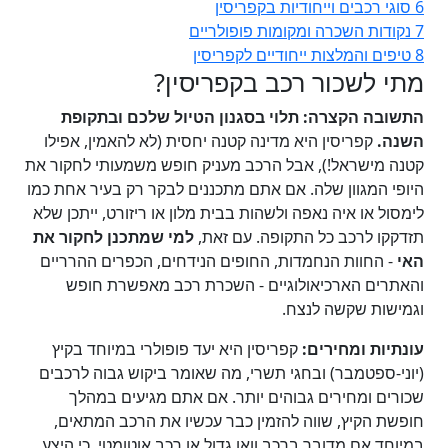
6
סוגי רכבים וייחודיות בקפריסין
7
נקודות השכרה ומקומות פופולריים
8
טיפים והמלצות ייחודיים לקפריסין
מתי לשכור רכב בקפריסין?
התשובה הקצרה: תלוי בסגנון הטיול שלכם ובתקופת
השנה.
קפריסין היא מדינה קטנה יחסית (לא להאמין, אפילו
קטנה מישראל!), אבל הרכב מעניק חופש משמעותי לחקור את
היופי המגוון שלה. אם אתם מתכננים לבקר רק בעיר אחת כמו
לימסול או איה נאפה ולשהות בבית מלון או ריזורט, ייתכן שלא
תזדקקו לרכב כל התקופה. עם זאת,
למי שמתכנן לחקור את
האי
- החוות הנחמדות, החופים הנידחים, הכפרים ההרריים
והאתרים הארכיאולוגיים - השכרת רכב מאפשרת חופש
וגמישות שקשה לנצח.
עונתיות ומחירים:
קפריסין היא יעד פופולרי במיוחד בקיץ
(יוני-ספטמבר) ובחגי תשרי, מה שאומר ביקוש גבוה לרכבים
שכורים ומחירים גבוהים יותר. אם אתם מגיעים במהלך
חופשת הקיץ, שווה להזמין כבר עכשיו את הרכב המתאים,
במיוחד אם מדובר ברכב וואן גדול או רכב אוטומטי, כי היצע