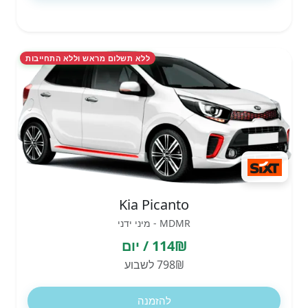
ללא תשלום מראש וללא התחייבות
Kia Picanto
MDMR - מיני ידני
114₪ / יום
798₪ לשבוע
להזמנה