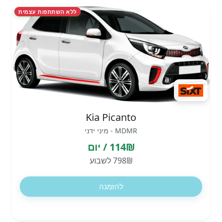
ללא השתתפות עצמית
Kia Picanto
MDMR - מיני ידני
114₪ / יום
798₪ לשבוע
להזמנה