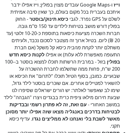
וייז
ו-Google Maps עובדים מצוין בפולין; וייז אפילו ידבר
איתכם בעברית בכל מקום בעולם, כך שאין סיבה אמיתית
לשלם על GPS נפרד. לגבי
כיסא תינוק/בוסטר
- החוק
בפולין דורש מושב בטיחות לילדים עד 150 ס"מ גובה.
חברות השכרה מציעות כיסאות בתוספת כ-10-20 זלוטי (עד
20 ₪) ליום. בטיול ארוך זה מצטבר לסכום נכבד, ולעיתים
משתלם יותר
לקחת מהבית
כיסא קל משקל (אם חברת
התעופה מאפשרת ללא עלות) או אפילו
לקנות כיסא חדש
בפולין
בזול - במרבית הרשתות תוכלו למצוא בוסטר ב-100-
200 ש"ח, פחות ממה שתשלמו לחברת ההשכרה על
שבועיים. כמובן, בסוף הטיול תוכלו "לתרום" את הכיסא או
להשאיר למטיילים אחרים. אם שוכרים בוסטר לילד גדול,
שימו לב שאפשר לאלתר: יש הורים ישראלים שסיפרו לנו
שבעת חירום מילאו ציפית כרית בבגדים ויצרו "הגבהה" לילד
במושב האחורי -
עם זאת, זה לא פתרון רשמי ובבדיקות
לבטיחות בדרכים באנגליה מצאו שזה אפילו יותר מסוכן
מאשר לשבת בלי ואנחנו לא ממליצים נגדו
. עדיף כיסא
תקני.