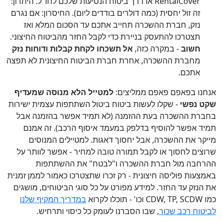
RentalCover או דרך ביטוח הנסיעות שלכם לחו"ל. היתרון:
זה זול יחסית (כמה דולרים בודדים ליום). החיסרון: אם נגרם
נזק, חברת ההשכרה תחייב אתכם עד הסכום המלא ואז
תצטרכו להתעסק בניירת כדי לקבל החזר מהביטוח החיצוני.
חשוב
- במקרה כזה,
אל תשכחו לקחת קבלות ודוחות נזק
מחברת ההשכרה, אחרת חברת הביטוח החיצונית לא תפצה
אתכם.
אנחנו בפאפם פאפם ממליצים:
למטייל הלא מנוסה שמעדיף
שקט נפשי
- שקלו לעשות ביטוח ביטול השתתפות עצמית ישירות
בחברת ההשכרה בעת ההזמנה (לא תמיד אפשר בהזמנה אבל
תמיד אפשר להוסיף בדלפק במעמד איסוף הרכב). זה אמנם
מייקר את ההשכרה, אבל יחסוך דאגות. למטיילים המנוסים
שרוצים לחסוך או לקבל תמורה טובה למחיר - אפשר לוותר על
ההרחבה מול חברת ההשכרה ו"לבטח" את ההשתתפות
באמצעות פוליסה חיצונית - רק זכרו שתצטרכו כאמור לממן זמנית
את הנזק עד החזר. למידע מפורט על כל סוגי הביטוחים, מושגים
כמו CDW, TP, SCDW וכו' - תוכלו לקרוא
במדריך המקיף שלנו
לביטוח רכב שכור
, שבו הסברנו לעומק כל כיסוי ותרחיש.