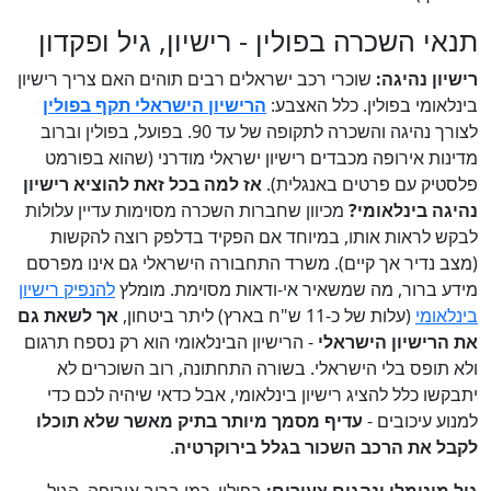
תנאי השכרה בפולין - רישיון, גיל ופקדון
רישיון נהיגה:
שוכרי רכב ישראלים רבים תוהים האם צריך רישיון
בינלאומי בפולין. כלל האצבע:
הרישיון הישראלי תקף בפולין
לצורך נהיגה והשכרה לתקופה של עד 90. בפועל, בפולין וברוב
מדינות אירופה מכבדים רישיון ישראלי מודרני (שהוא בפורמט
פלסטיק עם פרטים באנגלית).
אז למה בכל זאת להוציא רישיון
נהיגה בינלאומי?
מכיוון שחברות השכרה מסוימות עדיין עלולות
לבקש לראות אותו, במיוחד אם הפקיד בדלפק רוצה להקשות
(מצב נדיר אך קיים). משרד התחבורה הישראלי גם אינו מפרסם
מידע ברור, מה שמשאיר אי-ודאות מסוימת. מומלץ
להנפיק רישיון
בינלאומי
(עלות של כ-11 ש"ח בארץ) ליתר ביטחון,
אך לשאת גם
את הרישיון הישראלי
- הרישיון הבינלאומי הוא רק נספח תרגום
ולא תופס בלי הישראלי. בשורה התחתונה, רוב השוכרים לא
יתבקשו כלל להציג רישיון בינלאומי, אבל כדאי שיהיה לכם כדי
למנוע עיכובים -
עדיף מסמך מיותר בתיק מאשר שלא תוכלו
לקבל את הרכב השכור בגלל בירוקרטיה
.