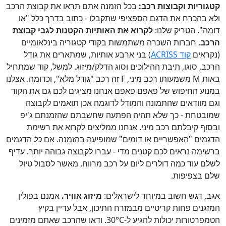
קטגוריות וקבוצות רכב:
בכל הזמנה אתם תראו את קבוצת הרכב
ולא בהכרח את הדגם הספציפי שתקבלו - כתוב בדרך כלל "או
דומה". הטריק שלנו:
לקרוא את האותיות הקטנות לגבי קבוצת
הרכב
. חברות השכרה משתמשות בקודי קטגוריה בינלאומיים
(נקראים
קוד ACRISS
) בני ארבע אותיות, שמתארים את גודל
הרכב, סוגו, תיבת ההילוכים וסוג הדלק/מיזוג. למשל, קוד שמתחיל
באות M משמעותו רכב מיני, F זה רכב "גודל מלא", וכדומה. אצלנו
במנוע החיפוש של פאפם פאפם אנחנו מציגים לכם גם את הקוד
וגם מוודאים שהתמונה והמודל לדוגמה אכן תואמים לקבוצה
שמובטחת - כך שלא תהיה הפתעה שחשבתם שהזמנתם ג'יפ
ובסוף קיבלתם רכב מיני. אנחנו ממליצים לקרוא את רשימת
הדגמים "האפשריים או דומים" שמופיעה בהזמנה. אם
כל
הדגמים
ברשימה נראים לכם קטנים מדי - עברו לקבוצה גבוהה יותר. עדיף
לשלם עוד כמה דולרים ליום על רכב מרווח, מאשר לסבול טיול
שלם בצפיפות.
אגב, דגש חשוב במיוחד לישראלים:
מיזוג אוויר.
אמנם בפולין
המזגנים פחות קריטיים מבמזרח התיכון, אבל עדיין בקיץ
הטמפרטורות יכולות להגיע ל-30°C. ודאו שהרכב שאתם מזמינים