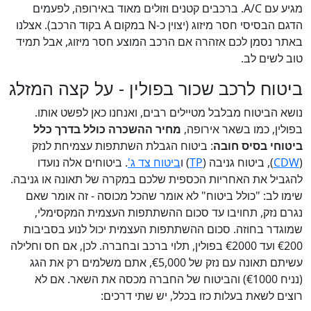
מגיע עם A/C. ברכבים קטנים וזולים מאוד באירופה, לפעמים
הדגם הבסיסי חסר מיזוג (יצוין כ-N במקום A בקוד הרכב). אצלנו
באתר נסמן לכם אזהרה אם הרכב המוצע חסר מיזוג, אבל תמיד
טוב לשים לב.
ביטוח לרכב שכור בפולין - על קצה המזלג
נושא הביטוח מבלבל מטיילים רבים, ואנחנו כאן לפשט אותו.
בפולין, כמו בשאר אירופה,
מחיר ההשכרה כולל בדרך כלל
ביטוחי בסיס חובה
: ביטוח הגבלת השתתפות עצמיחת לנזק
(
CDW
), ביטוח גניבה (
TP
) ו
ביטוח צד ג'
. ביטוחים אלה נועדו
להגביל את האחריות הכספית שלכם במקרה של תאונה או גניבה.
שימו לב: "כולל ביטוח" לא אומר שהכל מכוסה - זה אומר שאם
נגרם נזק, תחויבו עד סכום ההשתתפות העצמית המקסימלי,
שמוגדר בחוזה. סכום ההשתתפות העצמית יכול לנוע בסביבות
€200 ועד €2000 בפולין, תלוי ברכב ובחברה. לכן, אם חס וחלילה
עשיתם תאונה עם נזק של €5,000, אתם משלמים רק את הגג
(נניח €1000) והביטוח של החברה מכסה את השאר. אם לא
רוצים לשאת בעלות כזו בכלל, יש שתי דרכים: