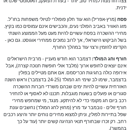
צצה הזדמנות למחיר טוב יותר - בעזרת המעקב האוטומטי שלנו או
ידנית.
פסח
(מרץ-אפריל) הוא עוד חלון פופולרי לטיולי משפחות בחו"ל.
מזג האוויר באביב הפולני נעים, והכבישים אינם עמוסים כמו בקיץ.
מחירי ההשכרה בפסח עשויים להיות מעט מעל הממוצע השנתי
בשל הביקוש הישראלי, אך לרוב נמוכים ממחירי אוגוסט. גם כאן -
הקדימו להזמין ורצוי עוד במהלך החורף.
חורף וחג המולד:
דצמבר הוא חודש מעניין - מרבית הישראלים
אינם יוצאים לחופש ארוך (מלבד אולי חופשת חנוכה קצרה), אבל
אירופה כולה בחגיגות הכריסמס. אם אתם מטיילים בפולין
בדצמבר, שימו לב שימי חג המולד (24-25 בדצמבר) וראש השנה
האזרחית עשויים להיות ימים שבהם משרדי חברות ההשכרה
סגורים או פועלים בשעות מוגבלות. תכננו לא לאסוף או להחזיר
רכב ביום חג מקומי כדי לא להיתקע. מנגד, מי שמחפש מחירי
חורף זולים - נובמבר עד מרץ (מחוץ לחג המולד) נחשבים עונת
שפל בתיירות לפולין, וניתן למצוא מחירים נוחים יותר והיצע רכבים
רחב. רק זכרו שבחורף תנאי הנהיגה קשים יותר (עוד על כך
בהמשך).