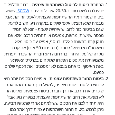
הרחבת ביטוח לביטול השתתפות עצמית
- ברוב הדלפקים
יציעו לכם לשלם עוד כ-20-30 אירו ליום עבור
SCDW
, שהוא
ביטוח שמוריד את ההשתתפות העצמית לאפס. זה יקר, אבל
מבטיח שלא תוציאו אלפי שקלים במקרה רע. חשוב לדעת
שגם בביטוח כזה לרוב יש
אותיות קטנות
- הוא לא תמיד
מכסה שמשות, מראות, צמיגים או תחתית הרכב, אלא אם
הנזק קרה בתאונה כוללת. בנוסף, אפילו עם כיסוי מלא
תשלמו "דמי טיפול" קטנים (בסביבות 50 אירו) אם קרה
מקרה של נזק. היתרון בהרחבה הזו: חברת ההשכרה תפחית
משמעותית את סכום הפקדון שלוקחים בכרטיס האשראי
בעת האיסוף, כי אתם בעצם לא "מסכנים" את הכסף שלהם
כמעט.
ביטוח החזר השתתפות עצמית
- אופציה חסכונית יותר היא
לרכוש פוליסת ביטוח חיצונית, למשל דרך האתר ממנו אתם
שוכרים את הרכב או דרך חברת ביטוח עצמאית. פוליסה זו
לא
מונעת את חיוב ההשתתפות העצמית במקרה נזק, אבל
היא תחזיר לכם את הסכום ששילמתם אחרי שתגישו תביעה.
ניתן לרכוש ביטוח החזר השתתפות עצמית דרך אתר כמו