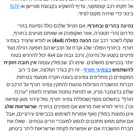
אל תקחו רכב קומפקטי, עדיף להשקיע בקבוצת סטיישן או
SUV
בינוני כדי שיהיה מקום לציוד.
נהיגה בהרים ובחורף:
אם הטיול שלכם כולל נסיעות בהרי
הדרום (הרי הטטרה, אזור זאקופנה) או שאתם מגיעים בחורף,
שקלו לשכור רכב עם
הנעה כפולה (4x4)
או לוודא שיצויד בצמיגי
חורף. בחורף הפולני שלג וקרח על הכביש הם תופעה רגילה (עוד
פרטים בקטע על נהיגה), ורכב גבוה עם 4x4 יכול להרגיש בטוח
יותר בכבישים מושלגים. שימו לב שבפולין עצמה
אין חובה חוקית
להשתמש
בצמיגי חורף
- זה רק בגדר המלצה, אם כי רוב
המקומיים כן מחליפים צמיגים בעונה הקרה מטעמי בטיחות.
חברות ההשכרה הגדולות נוהגות להתקין צמיגי חורף על הרכבים
שלהן בדצמבר-מרץ, או לפחות נותנות אופציה להזמין
"ערכת
חורף"
בתשלום נוסף (שכוללת צמיגי חורף, נוזל קירור מוגן קפיאה
וכו'). כדאי לוודא זאת מראש אם מזמינים בחורף.
שרשראות שלג
אינן נפוצות בפולין (ואף אסורות לשימוש בכבישים עירוניים), אבל
אם אתם ממש מתכננים לנסוע למעברי הרים גבוהים - שאלו את
חברת ההשכרה אם יש אפשרות לקחת שרשראות ליתר ביטחון.