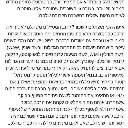
תמשיך לעקוב ותתריע אם המחיר יורד, כך שתוכלו להזמין מחדש
במחיר זול יותר. בצורה זו, השוכרים שחוזרים אלינו חוסכים
לעיתים מאות שקלים בהשכרה הקרובה שלהם.
איפה הכי משתלם לשכור?
לרוב המטיילים משתלם לאסוף את
הרכב כבר בשדה התעופה שבו נוחתים - זה חוסך נסיעות יקרות
במוניות או טרחה עם מזוודות ברכבת. בפולין יש כמה נמלי תעופה
עיקריים שבהם פועלות כל החברות הגדולות: ורשה שופן (WAW),
ורשה מודלין (WMI, לשם מגיעות לרוב טיסות לואו-קוסט), קרקוב,
גדנסק, וורוצלב וקטוביץ. ישנם גם סניפים במרכזי הערים הגדולות
אם אתם רוצים להתחיל נהיגה רק אחרי כמה ימי טיול עירוני. זכרו
שאיסוף הרכב
בנמל תעופה עשוי לכלול תוספת “מס נמל”
קטנה במחיר (היא כלולה במחיר בהצעות שמוצגות אצלנו). אם
הנחיתה שלכם בלילה מאוחר, ודאו שסניף חברת ההשכרה פתוח
24/7 או התאימו את ההזמנה לשעת פתיחת הסניף בבוקר
שלמחרת. אנחנו תמיד ממליצים לקחת את הרכב בבוקר
שלמחרת ולא לאסוף בלילה - ככה תדחו את התהליך של איסוף
הרכב לשעה שאתם קצת יותר רעננים וגם הנציג שמולכם יהיה
רגוע יותר. שימו לב שאם אתם מזמינים ללילה - הרכב יחכה לכם