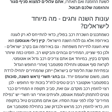
לשעת ההזמנה ואם תאחרו,
אתם עלולים למצוא סניף סגור
וההזמנה שלכם תבוטל
.
עונות השנה וחגים - מה מיוחד
לישראלים?
כשמתכננים השכרת רכב בפולין, כדאי להתייחס לא רק לעונה
באירופה אלא גם ללוח השנה הישראלי.
קיץ (יולי-אוגוסט)
הוא
שיא העונה לתיירות משפחות - גם באירופה וגם בקרב ישראלים -
ולכן כפי שציינו, המחירים גבוהים והביקוש רב. הזמינו כמה שיותר
מוקדם בקיץ, במיוחד אם אתם צריכים רכב גדול או אוטומטי.
לקראת סוף אוגוסט ותחילת ספטמבר (אחרי החופש הגדול
ובפתיחת שנת הלימודים בישראל) ייתכן שהמחירים יתחילו לרדת
מעט, משום שהעומס יורד. גם
בחגי תשרי (ראש השנה, סוכות)
בספטמבר-אוקטובר רבים טסים לחו"ל בזכות ימי החופש - לכן
רצוי להזמין רכב מוקדם. עם זאת, סביב תקופה זו המחירים כבר
נוטים להתמתן לעומת אוגוסט, ולעיתים אחרי חגי תשרי יש "נפילת
מחירים" קלה לפני עונת הסתיו. אם אתם מתכננים טיול בתקופה
הזו, כדאי להזמין רכב מראש ולבדוק שוב בתחילת ספטמבר אם