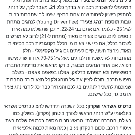
גיל מינימלי ונהגים צעירים:
בפולין, כמו ברוב אירופה, הגיל
המינימלי להשכרת רכב הוא בדרך כלל
21
. מעבר לכך, על הנהג
להחזיק רישיון לפחות שנה אחת ברצף. שימו לב שחברות רבות
גובות
תוספת "נהג צעיר"
(Young Driver Fee) לנהגים מתחת
לגיל 25 - כלומר אם אתם בני 22-24, ייתכן שתשלמו כמה אירו
נוספים ליום. נהגים צעירים מאוד (מתחת ל-21) לרוב לא מורשים
לשכור בכלל, אם כי יש יוצאים מן הכלל בקטגוריות רכב בסיסיות
מאוד. מהצד השני, קיים לעיתים גם
גיל מקסימלי
- חלק
מהחברות לא משכירות לנהגים מעל גיל 70-75 או דורשות אישור
רפואי. אם אחד הנהגים מבוגר, בידקו מראש את מדיניות החברה
הספציפית ולא תופתעו בדלפק. אצלנו בפאפם פאפם - בשלב
חיפוש הרכב, תוכלו לציין את גיל הנהג ולקבל הצעות רק מחברות
שמוכנות להשכיר לנהגים בגילכם והמחיר כבר יכלול דמי נהג צעיר
או מבוגר, ככל שישנם.
כרטיס אשראי ופקדון:
בכל השכרה תידרשו להציג כרטיס אשראי
בינלאומי ע"ש הנהג הראשי לצורך ביטחון (פקדון). בפולין, כמו
בעולם, החברה "נועלת" מראש סכום מסוים בכרטיס שלכם בעת
איסוף הרכב. סכום הפקדון נע בין כמה מאות לכמה אלפי אירו,