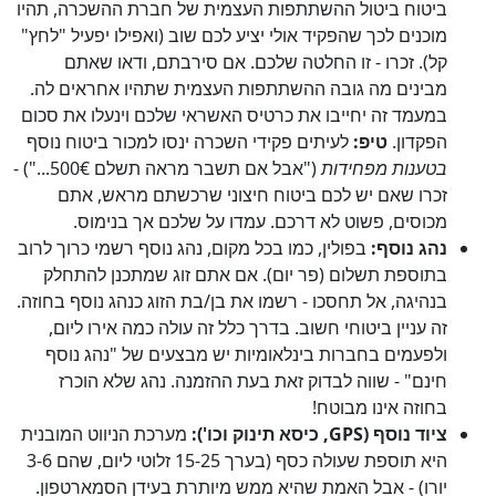
ביטוח ביטול ההשתתפות העצמית של חברת ההשכרה, תהיו
מוכנים לכך שהפקיד אולי יציע לכם שוב (ואפילו יפעיל "לחץ"
קל). זכרו - זו החלטה שלכם. אם סירבתם, ודאו שאתם
מבינים מה גובה ההשתתפות העצמית שתהיו אחראים לה.
במעמד זה יחייבו את כרטיס האשראי שלכם וינעלו את סכום
הפקדון.
טיפ:
לעיתים פקידי השכרה ינסו למכור ביטוח נוסף
בטענות מפחידות
("אבל אם תשבר מראה תשלם 500€...") -
זכרו שאם יש לכם ביטוח חיצוני שרכשתם מראש, אתם
מכוסים, פשוט לא דרכם. עמדו על שלכם אך בנימוס.
נהג נוסף:
בפולין, כמו בכל מקום, נהג נוסף רשמי כרוך לרוב
בתוספת תשלום (פר יום). אם אתם זוג שמתכנן להתחלק
בנהיגה, אל תחסכו - רשמו את בן/בת הזוג כנהג נוסף בחוזה.
זה עניין ביטוחי חשוב. בדרך כלל זה עולה כמה אירו ליום,
ולפעמים בחברות בינלאומיות יש מבצעים של "נהג נוסף
חינם" - שווה לבדוק זאת בעת ההזמנה. נהג שלא הוכרז
בחוזה אינו מבוטח!
ציוד נוסף (GPS, כיסא תינוק וכו'):
מערכת הניווט המובנית
היא תוספת שעולה כסף (בערך 15-25 זלוטי ליום, שהם 3-6
יורו) - אבל האמת שהיא ממש מיותרת בעידן הסמארטפון.