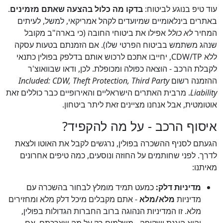
עוד טיפ בנוגע לביטוח:
בדקו מה כלול בהצעה שאתם מזמינים
.
באתרים בינלאומיים שמיועדים לקהל אמריקאי, למשל, לעיתים
המחיר
לא כולל
אפילו את ביטוחי החובה (כי בארה"ב מקובל
שנהג משתמש בביטוח הפרטי שלו). אם הזמנתם בטעות עסקה
ללא CDW/TP, יחייבו אתכם לרכוש אותם בדלפק בפולין כתנאי
לקבלת הרכב - הוצאה כפולה ומכופלת. לכן, ודאו שבוואוצ'ר
ההזמנה רשום
Included: CDW, Theft Protection, Third Party
Liability
. מרבית האתרים הישראליים והאירופיים כבר כוללים זאת
אוטומטית, אבל אנחנו מציינים זאת ליתר ביטחון.
איסוף הרכב - על מה להקפיד?
הגעתם לסניף ההשכרה בפולין, נרגשים לקבל את האוטו ולצאת
לדרך. לפני שחותמים על החוזה ונוסעים, כמה טיפים אחרונים
מאיתנו:
מדיניות דלק:
כמעט תמיד מומלץ לבחור בהשכרה עם
מדיניות
מלא/מלא
- אתם מקבלים מיכל דלק מלא ומחזירים
מלא. זו המדיניות הנהוגה ברוב החברות הגדולות בפולין,