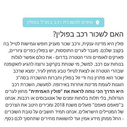
טיפים להשכרת רכב בחו"ל בפולין
האם לשכור רכב בפולין?
פולין היא מדינה ענקית, ורכב שכור מעניק חופש וגמישות לטייל בה
בקצב שלכם. מעבר לערים התוססות, יש בפולין כפרים ציוריים,
פארקים לאומיים והרי הטטרה בדרום - את כולם אפשר לגלות
בנוחות עם רכב. למשל, מי שנוחת בקרקוב ורוצה להגיע לזאקופנה
שבהרי הטטרה או לצאת לטיולי טבע מחוץ לעיר, ימצא שרכב
שכור הוא פתרון נוח ודי זול בפולין וחברות ההשכרה בסה"כ
הוגנות לעומת מדינות אחרות באירופה. למעשה, השכרת רכב
היא הדרך הכי נוחה לראות את "פולין האמיתית"
מחוץ לערים
הגדולות, בלי תלות בלוחות זמנים של אוטובוסים או רכבות. אנחנו
ב"פאפם פאפם" פועלים משנת 2018 ומכירים היטב את הצרכים
של המטיילים הישראלים. אנחנו תמיד חושבים על טובת השוכרים
- החל ממתן מידע אמין ועד להשוואת מחירים שתחסוך לכם כסף.