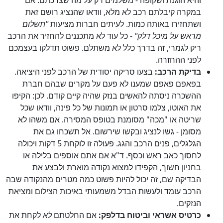
והיא הוגנת ושקופה - משלמים רק על מה שצרכתם. אם
במקרה קיבלתם רכב לא מלא, וודאו שהנציג רושם זאת
ושתחזירו באותה כמות. לעיתים חברות מציעות
"תשלום
מראש על מיכל דלק"
- כל עוד לא מתכננים להחזיר את הרכב
ריק לגמרי, זה בדרך כלל לא משתלם. פשוט תדלקו בעצמכם
לפני ההחזרה.
בדיקת הרכב:
בצעו סריקה יסודית של הרכב לפני היציאה.
בפאפם פאפם שמענו לא פעם על מקרים שבהם חברת
ההשכרה ניסתה להאשים בנזק שהיה קיים קודם. לכן: הקיפו
את האוטו, צלמו סרטון או תמונות של כל פינה, וודאו שכל
שריטה או "מכה" מסומנת בטופס המסירה. אם משהו לא
מסומן - גשו לנציג ובקשו שירשום. אל תשכחו גם את
הגלגלים, פנים הרכב והגג. פעולה זו לוקחת 5 דקות ויכולה
לחסוך כאב ראש וכסף. ד"א אם אתם אוספים בלילה או
בחניון חשוך, הקפידו למצוא נקודה מוארת ולבצע את
הבדיקה שם, זה יכול להיות פשוט כמה מטרים מהנקודה שבה
הרכב עומד ולעשות הבדל משמעותי באיכות הצילום ומציאת
הנזקים.
כרטיס אשראי וביטוח בדלפק:
אם החלטתם
לא
לקחת את