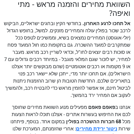
השוואת מחירים והזמנה מראש - מתי
ואיפה?
אל תחכו לרגע האחרון.
בחודשי הקיץ ובחגים ישראליים, הביקוש
לרכב שכור בפולין עולה והמחירים מזנקים. למשל, בחופש הגדול
(יולי-אוגוסט) המחירים נמצאים בשיא, וממשיכים לטפס ככל
שמתקרבים למועד ההשכרה. גם בתקופות כמו חול המועד פסח
או סוכות רבים יוצאים לחו"ל, וכדאי לשריין רכב מראש. מעבר
למחיר, יש לזכור שגם המלאי מוגבל - במיוחד רכבים גדולים עם 7
או 9 מקומות או רכבים אוטומטיים (שהם מבוקשים יותר אצלנו
הישראלים). אם תחכו יותר מדי, ייתכן שלא יישאר רכב פנוי
בתאריכים שלכם. החדשות הטובות הן שרוב ההזמנות ניתנות
לביטול חינם, אז אפשר להזמין מראש כדי להבטיח רכב, ולהמשיך
לעקוב אם המחיר ירד בהמשך.
אנחנו ב
פאפם פאפם
מפעילים מנוע השוואת מחירים שחוסך
לכם את החיפוש בעשרות אתרים - אצלנו תוכלו לראות הצעות
מכל
68 חברות ההשכרה בפולין
במקום אחד. בנוסף, פיתחנו
שירות
ניטור ירידת מחירים
: אחרי שהזמנתם, המערכת שלנו