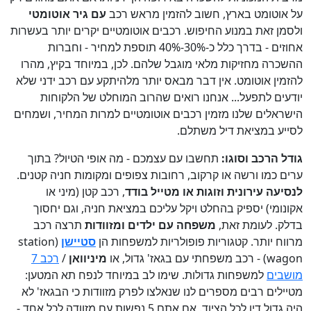
על אוטומט בארץ, חשוב להזמין מראש רכב
עם גיר אוטומטי
ולסמן זאת במנוע החיפוש. רכבים אוטומטיים יקרים יותר בעשרות
אחוזים - בדרך כלל כ-30%-40% תוספת למחיר - וחברות
ההשכרה מחזיקות מלאי מוגבל שלהם. לכן, במיוחד בקיץ, מהרו
להזמין אוטומט. אין דבר מבאס יותר מלהיתקע עם רכב ידני שלא
יודעים לתפעל... אנחנו רואים שהרוב המוחלט של הלקוחות
הישראלים שלנו מזמין רכבים אוטומטיים למרות המחיר, ושמחים
לסייע במציאת דיל משתלם.
גודל הרכב וסוגו:
תחשבו עם עצמכם - מה אופי הטיול? בתוך
ערים כמו ורשה או קרקוב, רחובות צפופים ומקומות חניה קטנים.
לנסיעה עירונית וזוגות או מטייל בודד
, רכב קטן (מיני או
אקונומי) יספיק בהחלט ויקל עליכם במציאת חניה, וגם יחסוך
בדלק. לעומת זאת,
משפחה עם ילדים ומזוודות
תרצה רכב
מרווח יותר. קטגוריות פופולריות למשפחות הן
סטיישן
(station
wagon) - רכב משפחתי עם בגאז' גדול, או
מיניוואן
/
רכב 7
מושבים
למשפחות גדולות. שימו לב במיוחד לנפח תא המטען:
מטיילים רבים מספרים לנו שנאלצו לפרק מזוודות כי הבגאז' לא
היה גדול דיו לכל הציוד. אם אתם 5 נפשות עם מזוודה לכל אחד -