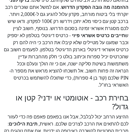
בהתאם לסוג הרכב ולביטוחים שלקחתם. טיפ שלנו:
בדקו לפני
ההזמנה מה גובה הפקדון הדרוש
. אם למשל אתם שוכרים רכב
יוקרתי בלי ביטוח מורחב, פקדון עלול להגיע גם ל-2,000€ ויותר.
ברכב קטן עם כיסוי מלא יתכן וידרשו רק 100€ לפקדון. ודאו שיש
לכם מסגרת אשראי זמינה בסכום הדרוש. בנוסף, חשוב לציין
ש
חייבים כרטיס אשראי פיזי
- כרטיס דיגיטלי בטלפון לא יספיק
וכבר שמענו על מטיילים שלא קיבלו את הרכב כי היה להם רק
כרטיס אשראי דיגיטלי בארנק הדיגיטלי בטלפון. לפעמים חשוב גם
שהכרטיס יכיל ספרות וכיתוב בולט כי חלק מהחברות עדיין
משתמשות בשיטת סליקה ישנה, אם כי זה הולך ונעלם וככל
הנראה זה פחות חשוב. אל תשכחו להוציא מראש את מספר ה-
PIN שלכם (קוד בן 4 ספרות), כדי שתוכלו להשתמש בכרטיס
האשראי בחו"ל.
בחירת רכב - אוטומטי או ידני? קטן או
גדול?
ההיצע הרחב יכול לבלבל, אבל אנו בפאפם פאפם פה כדי לעזור
לכם להתאים את הרכב לצרכים שלכם. ראשית,
תיבת הילוכים
:
מרבית המכוניות להשכרה באירופה הן ידניות. אם אתם נוהגים רק