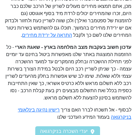
מכן, אתם תמצאו מחירים מעולים לשריון של הרכב שלכם כבר
היום, זכרו שהמחירים יכולים לרדת מיד בסוף אוגוסט (גם
להזמנות של ספטמבר ואילך) ולכן שווה לשריין כעת ולחזור ולבדוק
אם יש ירידת מחירים בהמשך. תוכלו גם להשתמש בשירות ניטור
המחירים שלנו לשם כך ולקבל
התראה על ירידת מחירים
.
עדכון חשוב בעקבות מצב המלחמה בארץ - שאגת הארי
- כל
ההזמנות המוצגות באתר שלנו מאפשרות ביטול בחינם עד יומיים
לפני תחילת ההשכרה ובחלק מהמקרים עד למועד ההשכרה
עצמה - כך שניתן לשריין רכב היום ולבטל במידת הצורך בשירות
עצמי וללא שאלות. שימו לב שיש אפשרות בחלק מהיעדים לשריין
רכב ללא תשלום מראש וללא כרטיס אשראי, כך שאין התחייבות
כספית בכלל ואת התשלום מבצעים רק בעת קבלת הרכב - נסו
להשתמש בסינון להצעות ללא תשלום מראש.
לבסוף - אל תשכחו לברר האם צריך
רישיון נהיגה בינלאומי
בניקרגואה
בעמוד המידע העדכני שלנו
יעדי השכרה בניקרגואה