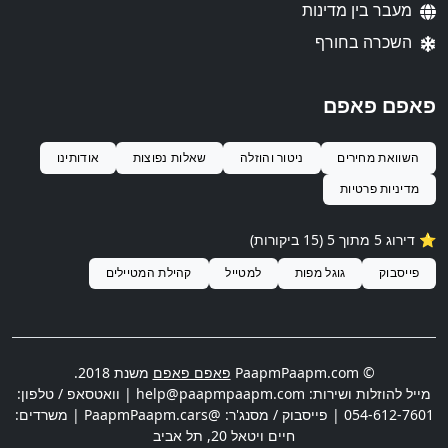
מעבר בין מדינות
השכרה בחורף
פאפם פאפם
השוואת מחירים
ניטור והוזלה
שאלות נפוצות
אודותינו
מדיניות פרטיות
⭐️ דירוג 5 מתוך 5 (15 ביקורות)
פייסבוק
גוגל מפות
למטייל
קהילת המטיילים
© PaapmPaapm.com
פאפם פאפם
משנת 2018.
מייל להוזלות ושירות:
help@paapmpaapm.com
| וואטסאפ / טלפון:
054-612-7601
| פייסבוק / מסנג'ר: @PaapmPaapm.cars | משרדים:
חיים ויטאל 20
,
תל אביב