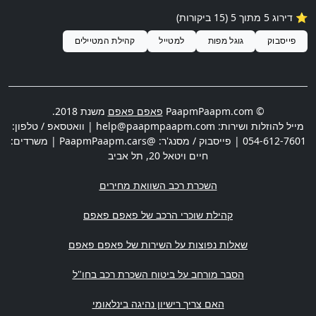
⭐️ דירוג 5 מתוך 5 (15 ביקורות)
פייסבוק
גוגל מפות
למטייל
קהילת המטיילים
© PaapmPaapm.com
פאפם פאפם
משנת 2018.
מייל להוזלות ושירות:
help@paapmpaapm.com
| וואטסאפ / טלפון:
054-612-7601
| פייסבוק / מסנג'ר: @PaapmPaapm.cars | משרדים:
חיים ויטאל 20
,
תל אביב
השכרת רכב השוואת מחירים
קהילת שוכרי הרכב של פאפם פאפם
שאלות נפוצות על השירות של פאפם פאפם
הסבר מורחב על ביטוח השכרת רכב בחו"ל
האם צריך רישיון נהיגה בינלאומי