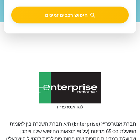
חיפוש רכבים זמינים
לוגו אנטרפרייז
חברת אנטרפרייז (Enterprise) היא חברת השכרה בין לאומית
הפועלת בכ-65 מדינות (על פי תוצאות החיפוש שלנו וייתכן
שפועלת במדינות נוספות שהן פחות פופולריות למטייל הישראלי).