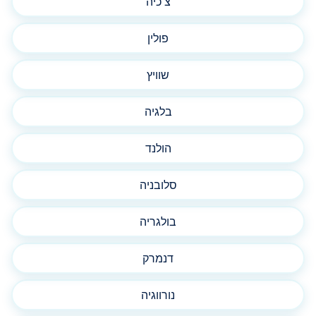
צ'כיה
פולין
שוויץ
בלגיה
הולנד
סלובניה
בולגריה
דנמרק
נורווגיה