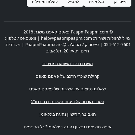
פייסבוק
גוגל מפות
למטייל
קהילת המטיילים
© PaapmPaapm.com
פאפם פאפם
משנת 2018.
מייל להוזלות ושירות:
help@paapmpaapm.com
| וואטסאפ / טלפון:
054-612-7601
| פייסבוק / מסנג'ר: @PaapmPaapm.cars | משרדים:
חיים ויטאל 20
,
תל אביב
השכרת רכב השוואת מחירים
קהילת שוכרי הרכב של פאפם פאפם
שאלות נפוצות על השירות של פאפם פאפם
הסבר מורחב על ביטוח השכרת רכב בחו"ל
האם צריך רישיון נהיגה בינלאומי
איפה מוציאים רישיון נהיגה בינלאומי? כל הסניפים