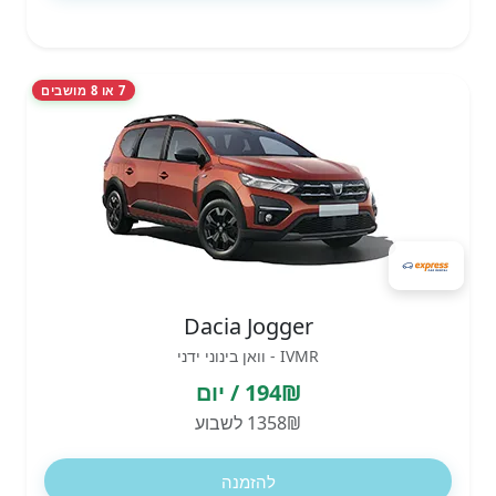
7 או 8 מושבים
Dacia Jogger
IVMR - וואן בינוני ידני
194₪ / יום
1358₪ לשבוע
להזמנה