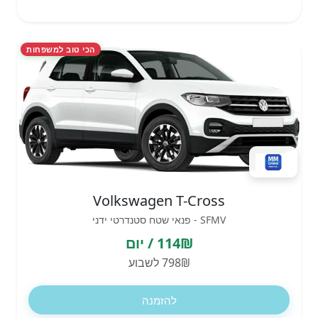
הכי טוב למשפחות
Volkswagen T-Cross
SFMV - פנאי שטח סטנדרטי ידני
114₪ / יום
798₪ לשבוע
להזמנה