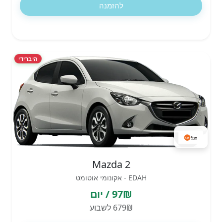
להזמנה
היברידי
Mazda 2
EDAH - אקונומי אוטומט
97₪ / יום
679₪ לשבוע