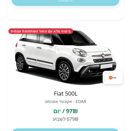
ביטוח מלא עם החזר השתתפות עצמית
Fiat 500L
EDAR - אקונומי אוטומט
97₪ / יום
679₪ לשבוע