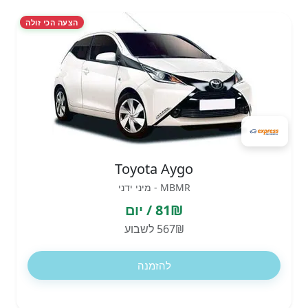
הצעה הכי זולה
Toyota Aygo
MBMR - מיני ידני
81₪ / יום
567₪ לשבוע
להזמנה