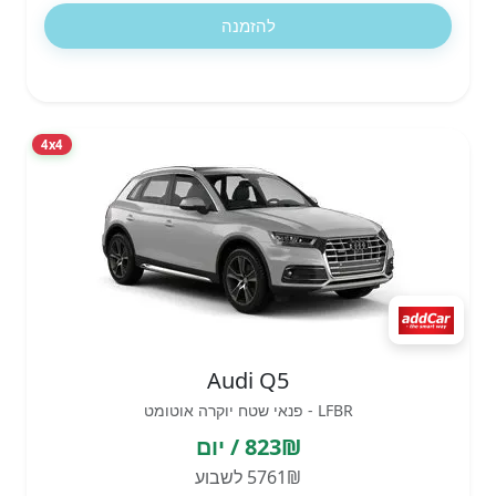
להזמנה
4x4
Audi Q5
LFBR - פנאי שטח יוקרה אוטומט
823₪ / יום
5761₪ לשבוע