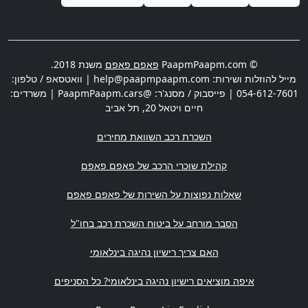
© PaapmPaapm.com
פאפם פאפם
משנת 2018.
מייל להוזלות ושירות:
help@paapmpaapm.com
| וואטסאפ / טלפון:
054-612-7601
| פייסבוק / מסנג'ר: @PaapmPaapm.cars | משרדים:
חיים ויטאל 20
,
תל אביב
השכרת רכב השוואת מחירים
קהילת שוכרי הרכב של פאפם פאפם
שאלות נפוצות על השירות של פאפם פאפם
הסבר מורחב על ביטוח השכרת רכב בחו"ל
האם צריך רישיון נהיגה בינלאומי
איפה מוציאים רישיון נהיגה בינלאומי? כל הסניפים