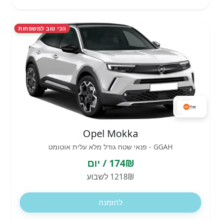
הכי טוב למשפחות
Opel Mokka
GGAH - פנאי שטח גודל מלא עלית אוטומט
174₪ / יום
1218₪ לשבוע
להזמנה