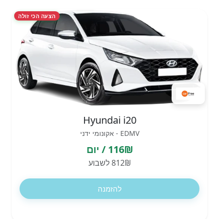
הצעה הכי זולה
Hyundai i20
EDMV - אקונומי ידני
116₪ / יום
812₪ לשבוע
להזמנה