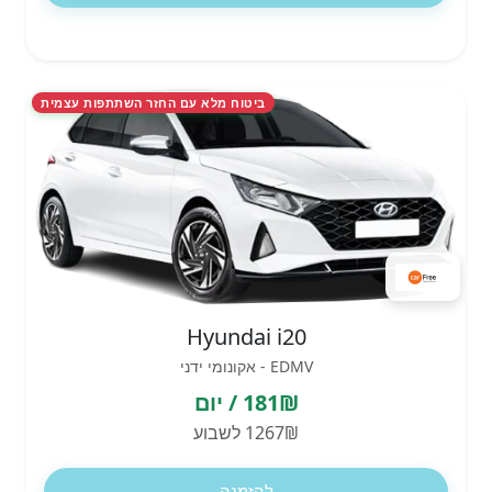
ביטוח מלא עם החזר השתתפות עצמית
Hyundai i20
EDMV - אקונומי ידני
181₪ / יום
1267₪ לשבוע
להזמנה