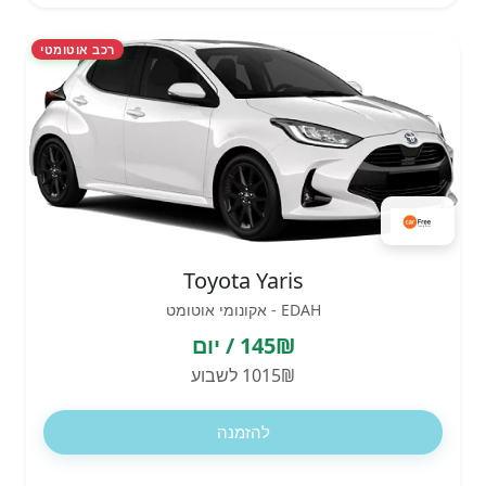
רכב אוטומטי
Toyota Yaris
EDAH - אקונומי אוטומט
145₪ / יום
1015₪ לשבוע
להזמנה