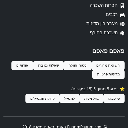
חברות השכרה
רכבים
מעבר בין מדינות
השכרה בחורף
פאפם פאפם
השוואת מחירים
ניטור והוזלה
שאלות נפוצות
אודותינו
מדיניות פרטיות
⭐️ דירוג 5 מתוך 5 (15 ביקורות)
פייסבוק
גוגל מפות
למטייל
קהילת המטיילים
© PaapmPaapm.com
פאפם פאפם
משנת 2018.