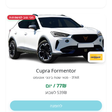
הכי טוב למשפחות
Cupra Formentor
IFAR - פנאי שטח בינוני אוטומט
77₪ / יום
539₪ לשבוע
להזמנה