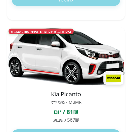
ביטוח מלא עם החזר השתתפות עצמית
Kia Picanto
MBMR - מיני ידני
81₪ / יום
567₪ לשבוע