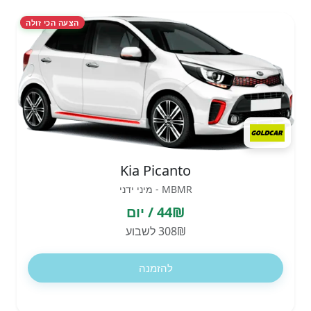
הצעה הכי זולה
Kia Picanto
MBMR - מיני ידני
44₪ / יום
308₪ לשבוע
להזמנה