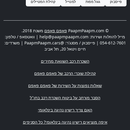
פייסבוק
גוגל מפות
למטייל
קהילת המטיילים
© PaapmPaapm.com
פאפם פאפם
משנת 2018.
מייל להוזלות ושירות:
help@paapmpaapm.com
| וואטסאפ / טלפון:
054-612-7601
| פייסבוק / מסנג'ר: @PaapmPaapm.cars | משרדים:
חיים ויטאל 20
,
תל אביב
השכרת רכב השוואת מחירים
קהילת שוכרי הרכב של פאפם פאפם
שאלות נפוצות על השירות של פאפם פאפם
הסבר מורחב על ביטוח השכרת רכב בחו"ל
האם צריך רישיון נהיגה בינלאומי
איפה מוציאים רישיון נהיגה בינלאומי? כל הסניפים