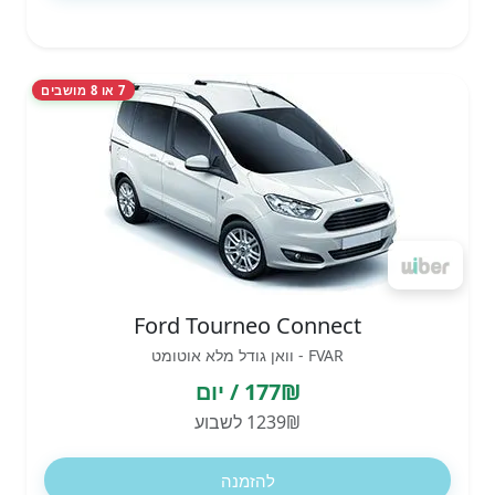
7 או 8 מושבים
Ford Tourneo Connect
FVAR - וואן גודל מלא אוטומט
177₪ / יום
1239₪ לשבוע
להזמנה