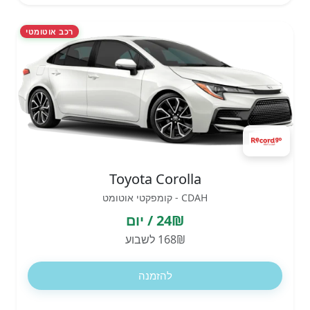
רכב אוטומטי
Toyota Corolla
CDAH - קומפקטי אוטומט
24₪ / יום
168₪ לשבוע
להזמנה