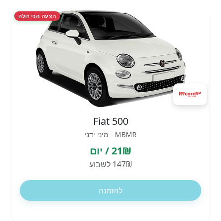
הצעה הכי זולה
Fiat 500
MBMR - מיני ידני
21₪ / יום
147₪ לשבוע
להזמנה