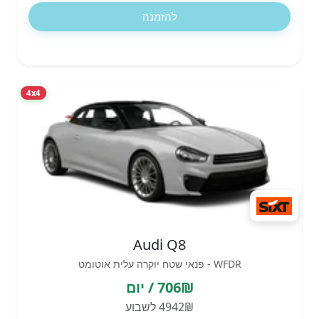
להזמנה
4x4
Audi Q8
WFDR - פנאי שטח יוקרה עלית אוטומט
706₪ / יום
4942₪ לשבוע