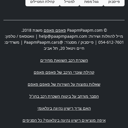
פייסבוק
גוגל מפות
למטייל
קהילת המטיילים
© PaapmPaapm.com
פאפם פאפם
משנת 2018.
מייל להוזלות ושירות:
help@paapmpaapm.com
| וואטסאפ / טלפון:
054-612-7601
| פייסבוק / מסנג'ר: @PaapmPaapm.cars | משרדים:
חיים ויטאל 20
,
תל אביב
השכרת רכב השוואת מחירים
קהילת שוכרי הרכב של פאפם פאפם
שאלות נפוצות על השירות של פאפם פאפם
הסבר מורחב על ביטוח השכרת רכב בחו"ל
האם צריך רישיון נהיגה בינלאומי
איפה מוציאים רישיון נהיגה בינלאומי? כל הסניפים