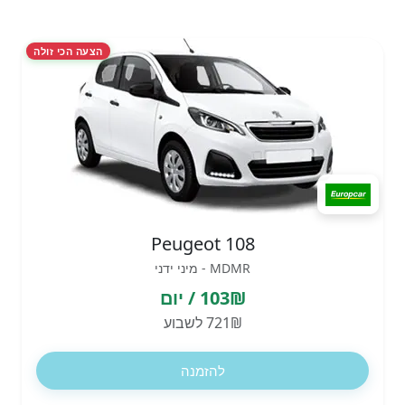
הצעה הכי זולה
Peugeot 108
MDMR - מיני ידני
103₪ / יום
721₪ לשבוע
להזמנה