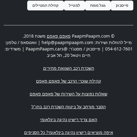
פייסבוק
גוגל מפות
למטייל
קהילת המטיילים
© PaapmPaapm.com
פאפם פאפם
משנת 2018.
מייל להוזלות ושירות:
help@paapmpaapm.com
| וואטסאפ / טלפון:
054-612-7601
| פייסבוק / מסנג'ר: @PaapmPaapm.cars | משרדים:
חיים ויטאל 20
,
תל אביב
השכרת רכב השוואת מחירים
קהילת שוכרי הרכב של פאפם פאפם
שאלות נפוצות על השירות של פאפם פאפם
הסבר מורחב על ביטוח השכרת רכב בחו"ל
האם צריך רישיון נהיגה בינלאומי
איפה מוציאים רישיון נהיגה בינלאומי? כל הסניפים