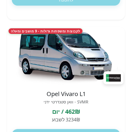
לקבוצות ומשפחות גדולות - 9 מושבים ומעלה
Opel Vivaro L1
SVMR - וואן סטנדרטי ידני
462₪ / יום
3234₪ לשבוע