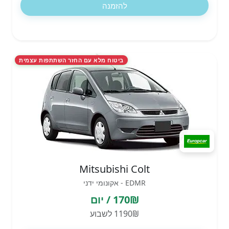
להזמנה
ביטוח מלא עם החזר השתתפות עצמית
Mitsubishi Colt
EDMR - אקונומי ידני
170₪ / יום
1190₪ לשבוע