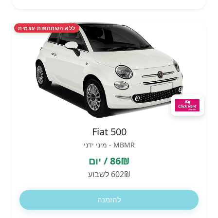
ללא השתתפות עצמית
Fiat 500
MBMR - מיני ידני
86₪ / יום
602₪ לשבוע
להזמנה