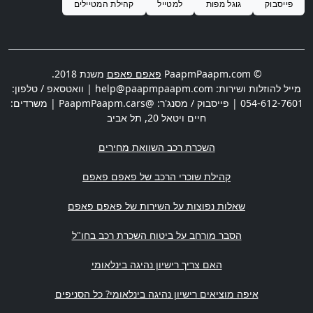
פייסבוק
גוגל מפות
למטייל
קהילת המטיילים
© PaapmPaapm.com
פאפם פאפם
משנת 2018.
מייל להוזלות ושירות:
help@paapmpaapm.com
| וואטסאפ / טלפון:
054-612-7601
| פייסבוק / מסנג'ר: @PaapmPaapm.cars | משרדים:
חיים ויטאל 20
,
תל אביב
השכרת רכב השוואת מחירים
קהילת שוכרי הרכב של פאפם פאפם
שאלות נפוצות על השירות של פאפם פאפם
הסבר מורחב על ביטוח השכרת רכב בחו"ל
האם צריך רישיון נהיגה בינלאומי
איפה מוציאים רישיון נהיגה בינלאומי? כל הסניפים