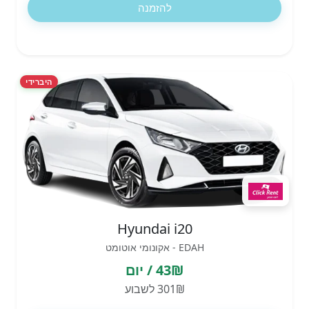
להזמנה
היברידי
Hyundai i20
EDAH - אקונומי אוטומט
43₪ / יום
301₪ לשבוע