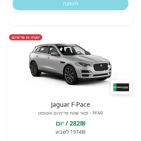
להזמנה
יוקרה או פרימיום
Jaguar F-Pace
PFAR - פנאי שטח פרימיום אוטומט
282₪ / יום
1974₪ לשבוע