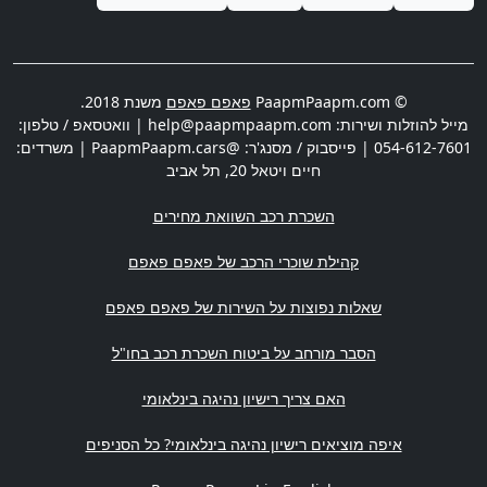
© PaapmPaapm.com
פאפם פאפם
משנת 2018.
מייל להוזלות ושירות:
help@paapmpaapm.com
| וואטסאפ / טלפון:
054-612-7601
| פייסבוק / מסנג'ר: @PaapmPaapm.cars | משרדים:
חיים ויטאל 20
,
תל אביב
השכרת רכב השוואת מחירים
קהילת שוכרי הרכב של פאפם פאפם
שאלות נפוצות על השירות של פאפם פאפם
הסבר מורחב על ביטוח השכרת רכב בחו"ל
האם צריך רישיון נהיגה בינלאומי
איפה מוציאים רישיון נהיגה בינלאומי? כל הסניפים