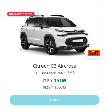
הכי טוב למשפחות
Citroen C3 Aircross
IFMR - פנאי שטח בינוני ידני
151₪ / יום
1057₪ לשבוע
להזמנה