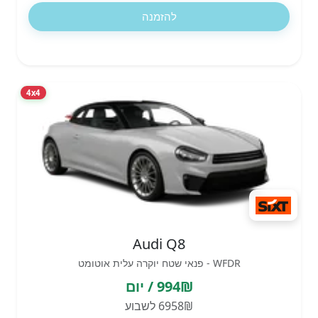
להזמנה
4x4
Audi Q8
WFDR - פנאי שטח יוקרה עלית אוטומט
994₪ / יום
6958₪ לשבוע