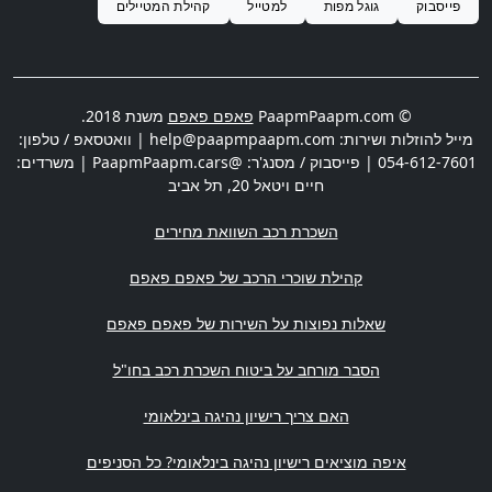
פייסבוק
גוגל מפות
למטייל
קהילת המטיילים
© PaapmPaapm.com
פאפם פאפם
משנת 2018.
מייל להוזלות ושירות:
help@paapmpaapm.com
| וואטסאפ / טלפון:
054-612-7601
| פייסבוק / מסנג'ר: @PaapmPaapm.cars | משרדים:
חיים ויטאל 20
,
תל אביב
השכרת רכב השוואת מחירים
קהילת שוכרי הרכב של פאפם פאפם
שאלות נפוצות על השירות של פאפם פאפם
הסבר מורחב על ביטוח השכרת רכב בחו"ל
האם צריך רישיון נהיגה בינלאומי
איפה מוציאים רישיון נהיגה בינלאומי? כל הסניפים