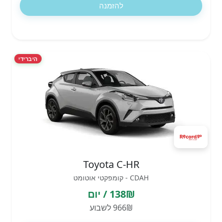
להזמנה
היברידי
Toyota C-HR
CDAH - קומפקטי אוטומט
138₪ / יום
966₪ לשבוע