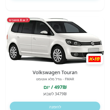
7 או 8 מושבים
Volkswagen Touran
FMAR - גודל מלא אוטומט
497₪ / יום
3479₪ לשבוע
להזמנה