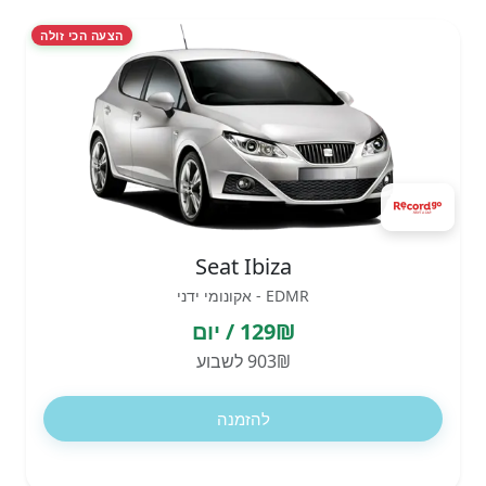
הצעה הכי זולה
Seat Ibiza
EDMR - אקונומי ידני
129₪ / יום
903₪ לשבוע
להזמנה