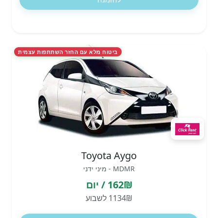
ביטוח מלא עם החזר השתתפות עצמית
Toyota Aygo
MDMR - מיני ידני
162₪ / יום
1134₪ לשבוע