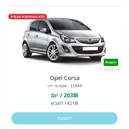
ללא השתתפות עצמית
Opel Corsa
EDMR - אקונומי ידני
203₪ / יום
1421₪ לשבוע
להזמנה