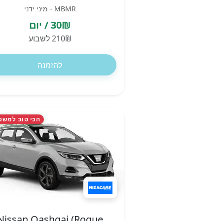
MBMR - מיני ידני
30₪ / יום
210₪ לשבוע
להזמנה
הכי טוב למשפ
Nissan Qashqai (Rogue