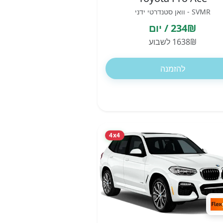
SVMR - וואן סטנדרטי ידני
234₪ / יום
1638₪ לשבוע
להזמנה
4x4