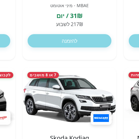
MBAE - מיני אוטומט
31₪ / יום
217₪ לשבוע
להזמנה
חות
7 או 8 מושבים
לקבוצות ו
Skoda Kodiaq