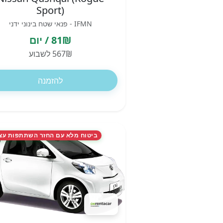
Sport)
IFMN - פנאי שטח בינוני ידני
81₪ / יום
567₪ לשבוע
להזמנה
ביטוח מלא עם החזר השתתפות עצ