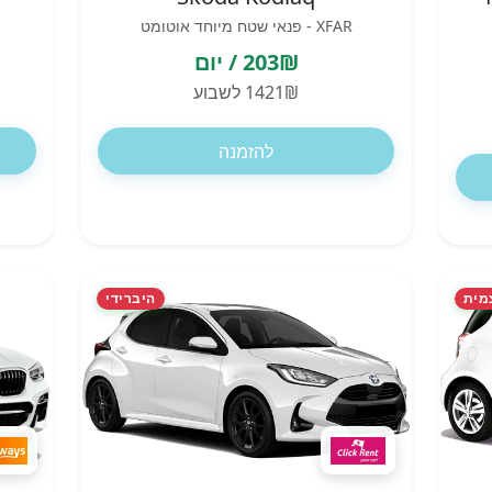
XFAR - פנאי שטח מיוחד אוטומט
203₪ / יום
1421₪ לשבוע
להזמנה
מית
היברידי