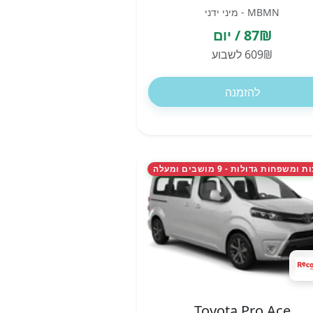
MBMN - מיני ידני
87₪ / יום
609₪ לשבוע
להזמנה
משפחות גדולות - 9 מושבים ומעלה
Toyota Pro Ace