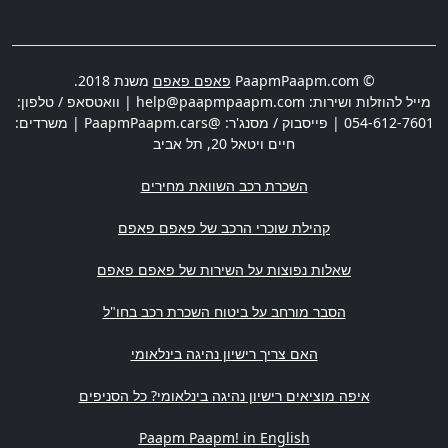
© PaapmPaapm.com
פאפם פאפם
משנת 2018.
מייל להוזלות ושירות:
help@paapmpaapm.com
| וואטסאפ / טלפון:
054-612-7601
| פייסבוק / מסנג'ר: @PaapmPaapm.cars | משרדים:
חיים ויטאל 20
,
תל אביב
השכרת רכב השוואת מחירים
קהילת שוכרי הרכב של פאפם פאפם
שאלות נפוצות על השירות של פאפם פאפם
הסבר מורחב על ביטוח השכרת רכב בחו"ל
האם צריך רישיון נהיגה בינלאומי
איפה מוציאים רישיון נהיגה בינלאומי? כל הסניפים
Paapm Paapm! in English