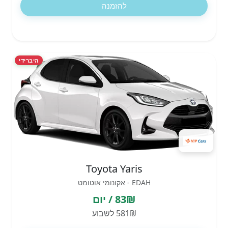
להזמנה
היברידי
Toyota Yaris
EDAH - אקונומי אוטומט
83₪ / יום
581₪ לשבוע