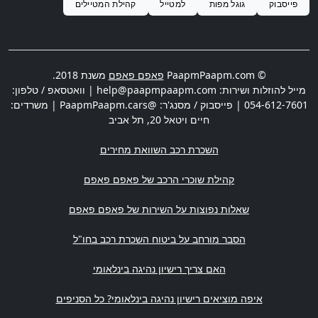
פייסבוק
גוגל מפות
למטייל
קהילת המטיילים
© PaapmPaapm.com
פאפם פאפם
משנת 2018.
מייל להוזלות ושירות:
help@paapmpaapm.com
| וואטסאפ / טלפון:
054-612-7601
| פייסבוק / מסנג'ר: @PaapmPaapm.cars | משרדים:
חיים ויטאל 20
,
תל אביב
השכרת רכב השוואת מחירים
קהילת שוכרי הרכב של פאפם פאפם
שאלות נפוצות על השירות של פאפם פאפם
הסבר מורחב על ביטוח השכרת רכב בחו"ל
האם צריך רישיון נהיגה בינלאומי
איפה מוציאים רישיון נהיגה בינלאומי? כל הסניפים