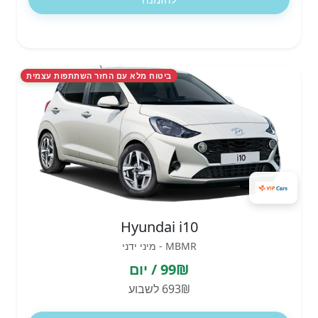
ביטוח מלא עם החזר השתתפות עצמית
Hyundai i10
MBMR - מיני ידני
99₪ / יום
693₪ לשבוע