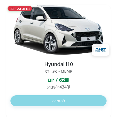
הצעה הכי זולה
Hyundai i10
MBMR - מיני ידני
62₪ / יום
434₪ לשבוע
להזמנה