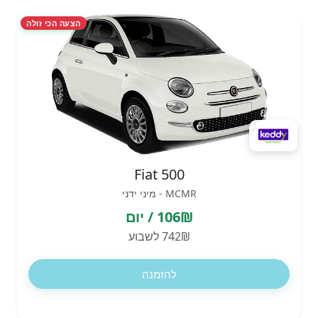
הצעה הכי זולה
Fiat 500
MCMR - מיני ידני
106₪ / יום
742₪ לשבוע
להזמנה