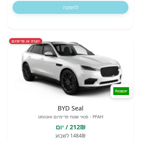
להזמנה
יוקרה או פרימיום
BYD Seal
PFAH - פנאי שטח פרימיום אוטומט
212₪ / יום
1484₪ לשבוע