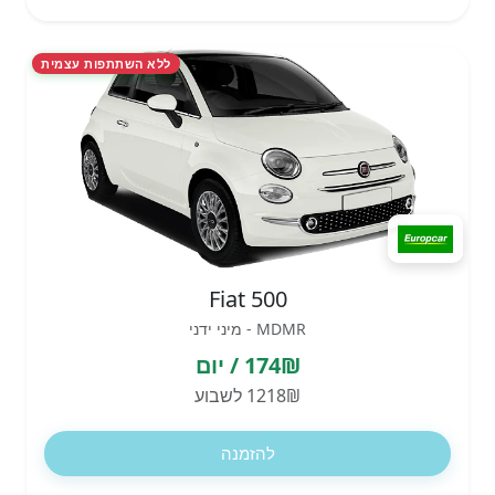
ללא השתתפות עצמית
Fiat 500
MDMR - מיני ידני
174₪ / יום
1218₪ לשבוע
להזמנה