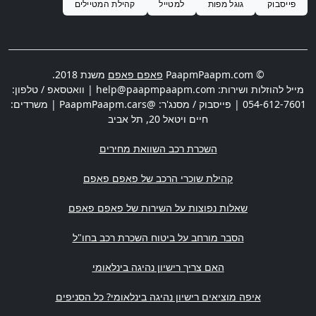
פייסבוק
גוגל מפות
למטייל
קהילת המטיילים
© PaapmPaapm.com
פאפם פאפם
משנת 2018.
מייל להוזלות ושירות:
help@paapmpaapm.com
| וואטסאפ / טלפון:
054-612-7601
| פייסבוק / מסנג'ר: @PaapmPaapm.cars | משרדים:
חיים ויטאל 20
,
תל אביב
השכרת רכב השוואת מחירים
קהילת שוכרי הרכב של פאפם פאפם
שאלות נפוצות על השירות של פאפם פאפם
הסבר מורחב על ביטוח השכרת רכב בחו"ל
האם צריך רישיון נהיגה בינלאומי
איפה מוציאים רישיון נהיגה בינלאומי? כל הסניפים