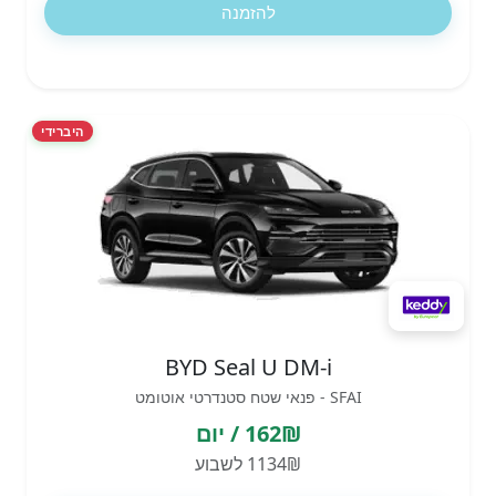
להזמנה
היברידי
BYD Seal U DM-i
SFAI - פנאי שטח סטנדרטי אוטומט
162₪ / יום
1134₪ לשבוע