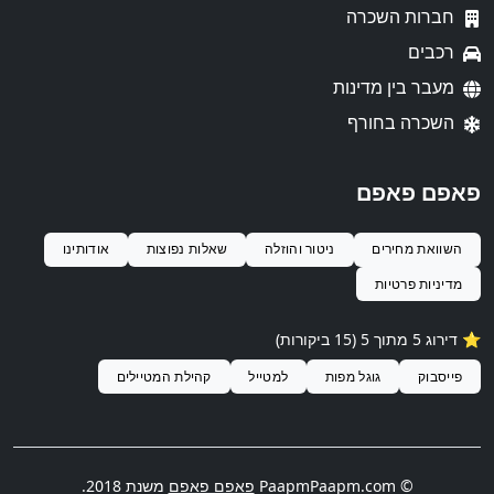
חברות השכרה
רכבים
מעבר בין מדינות
השכרה בחורף
פאפם פאפם
השוואת מחירים
ניטור והוזלה
שאלות נפוצות
אודותינו
מדיניות פרטיות
⭐️ דירוג 5 מתוך 5 (15 ביקורות)
פייסבוק
גוגל מפות
למטייל
קהילת המטיילים
© PaapmPaapm.com
פאפם פאפם
משנת 2018.