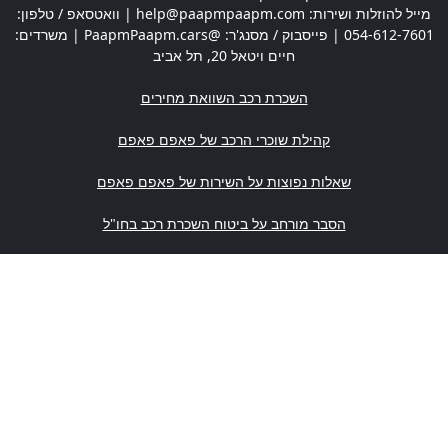
מייל להוזלות ושירות:
help@paapmpaapm.com
| וואטסאפ / טלפון:
054-612-7601
| פייסבוק / מסנג'ר: @PaapmPaapm.cars | משרדים:
חיים ויטאל 20
,
תל אביב
השכרת רכב השוואת מחירים
קהילת שוכרי הרכב של פאפם פאפם
שאלות נפוצות על השירות של פאפם פאפם
הסבר מורחב על ביטוח השכרת רכב בחו"ל
האם צריך רישיון נהיגה בינלאומי
איפה מוציאים רישיון נהיגה בינלאומי? כל הסניפים
Paapm Paapm! in English
מדיניות פרטיות