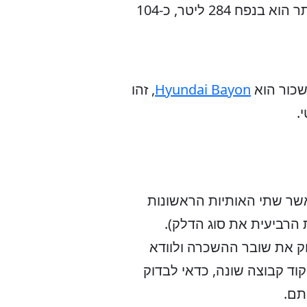
הרכב הזה, אתם צריכים לקחת בחשבון שבקבוצת הרכב שבחרתם תא המטען הקטן ביותר הוא בנפח 284 ליטר, כ-104
שכור הוא
Hyundai Bayon
, זהו
.
 הוא רכב בקבוצת קומפקטי / Compact. קוד הקבוצה הוא לרוב CDAR (כאשר שתי האותיות הראשונות
 הרביעית את סוג הדלק).
 את שובר ההשכרה ולוודא
וד קבוצה שונה, כדאי לבדוק
תם.