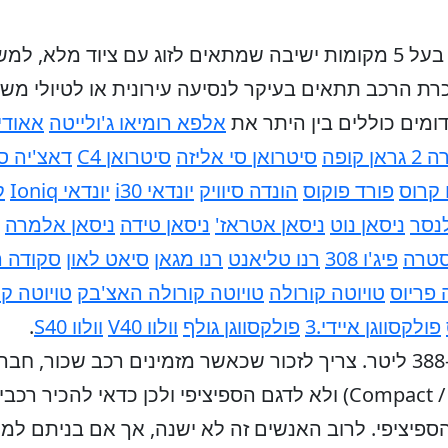
בעל 5 מקומות ישיבה שמתאים לזוג עם ציוד מלא, ל
רת הרכב תתאים בעיקר לנסיעה עירונית או לטיולי מש
ומים כוללים בין היתר את
אלפא רומיאו ג'ולייטה
אאודי 2
 קופה
סיטרואן סי אליזה
סיטרואן C4
דאצ'יה ס
 קרוס
פורד פוקוס
הונדה סיוויק
יונדאי i30
יונדאי Ioniq
ק
לנסר
ניסאן נוט
ניסאן אטראז'
ניסאן טידה
ניסאן אלמרה
סטרה
פיג'ו 308
רנו טליאנט
רנו מגאן
סיאט לאון
סקודה ר
 פריוס
טויוטה קורולה
טויוטה קורולה האצ'בק
טויוטה קו
פולקסווגן איידי.3
פולקסווגן גולף
וולוו V40
וולוו S40
.
נפח תא המטען של הרכב הוא כ-388 ליטר. צריך לזכור שכאשר מזמינים ר
מתחייבת לקבוצת הרכב (Compact / CDAR) ולא לדגם הספיציפי ולכ
 הספיציפי. לרוב האנשים זה לא ישנה, אך אם בניתם ל