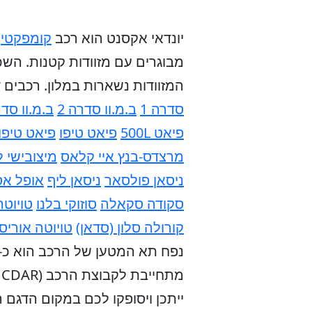
יונדאי אקסנט הוא רכב
קומפקטי
מבוגרים עם מזוודות קטנות. השכ
המזוודות נשארות במלון.
רכבים ד
סדרה 1
ב.מ.וו סדרה 2
ב.מ.וו סדרה 2 גראן
פיאט 500L
פיאט טיפו
פיאט טיפו
מרצדס-בנץ איי קלאס
מיצובישי 
ניסאן פולסאר
ניסאן ליף
אופל א
סקודה סקאלה
סוזוקי בלנו
טויוטה
קורולה סלון (סדאן)
טויוטה אוריס
ייתכן ויסופקו לכם במקום הדגם