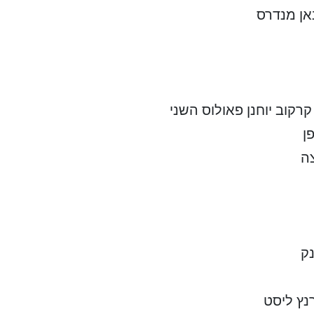
אן מנדרס
רקוב יוחנן פאולוס השני
ן
ה
נק
נץ ליסט