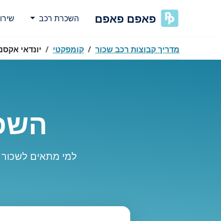
פאפם פאפם
השכרת רכב
שירו
מדריך קבוצות רכב שכור
קומפקטי
יונדאי אקסנ
השכרת cent
למי מתאים לשכור י
נסה
אירעה שגיאה בטעינת מיקומים.