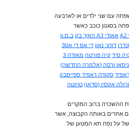
משפחה עם שני ילדים או לארבעה
פחה בסגנון כוכב כאשר
A
אאודי A3 האץ' בק
ב.מ.וו
נדרו
דודג' נאון
די אס די אס3
יה סיד
קיה פורטה
מאזדה 3
ניסאן ורסה (אלמרה החדשה)
אפיד
סקודה ראפיד ספייסבק
רולה אקסיו (סדאן)
טויוטה
כב שכור, חברת ההשכרה ברוב המקרים
ן כדאי להכיר רכבים אחרים באותה הקבוצה, אשר
משל על נפח תא המטען של