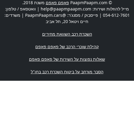
© PaapmPaapm.com
פאפם פאפם
משנת 2018.
מייל להוזלות ושירות:
help@paapmpaapm.com
| וואטסאפ / טלפון:
054-612-7601
| פייסבוק / מסנג'ר: @PaapmPaapm.cars | משרדים:
חיים ויטאל 20
,
תל אביב
השכרת רכב השוואת מחירים
קהילת שוכרי הרכב של פאפם פאפם
שאלות נפוצות על השירות של פאפם פאפם
הסבר מורחב על ביטוח השכרת רכב בחו"ל
האם צריך רישיון נהיגה בינלאומי
איפה מוציאים רישיון נהיגה בינלאומי? כל הסניפים
Paapm Paapm! in English
מדיניות פרטיות