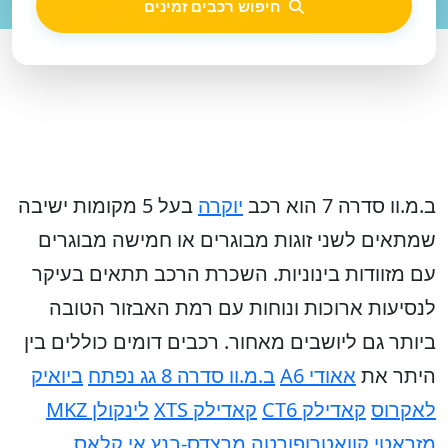
חיפוש רכבים זמינים
ב.מ.וו סדרה 7 הוא רכב
יוקרה
בעל 5 מקומות ישיבה
שמתאים לשני זוגות מבוגרים או חמישה מבוגרים
עם מזוודות בינוניות. השכרת הרכב תתאים בעיקר
לנסיעות ארוכות ונוחות עם רמת האבזור הטובה
ביותר גם ליושבים מאחור.
רכבים דומים כוללים בין
היתר את
אאודי A6
ב.מ.וו סדרה 8 גג נפתח
ביואיק
לאקרוס
קאדילק CT6
קאדילק XTS
לינקולן MKZ
מזראטי קוואטרופורטה
מרצדס-בנץ אי קלאס