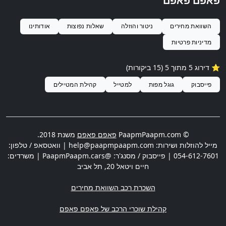
פאפם פאפם
השוואת מחירים
ניטור והוזלה
שאלות נפוצות
אודותינו
מדיניות פרטיות
⭐️ דירוג 5 מתוך 5 (15 ביקורות)
פייסבוק
גוגל מפות
למטייל
קהילת המטיילים
© PaapmPaapm.com
פאפם פאפם
משנת 2018.
מייל להוזלות ושירות:
help@paapmpaapm.com
| וואטסאפ / טלפון:
054-612-7601
| פייסבוק / מסנג'ר: @PaapmPaapm.cars | משרדים:
חיים ויטאל 20
,
תל אביב
השכרת רכב השוואת מחירים
קהילת שוכרי הרכב של פאפם פאפם