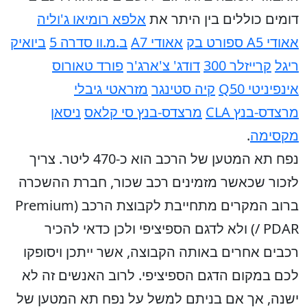
דומים כוללים בין היתר את
אלפא רומיאו ג'וליה
אאודי A5 ספורט בק
אאודי A7
ב.מ.וו סדרה 5
ביואיק
ריגל
קרייזלר 300
דודג' צ'ארג'ר
פורד טאורוס
אינפיניטי Q50
קיה סטינגר
מזראטי גיבלי
מרצדס-בנץ CLA
מרצדס-בנץ סי קלאס
ניסאן
מקסימה
.
נפח תא המטען של הרכב הוא כ-470 ליטר. צריך
לזכור שכאשר מזמינים רכב שכור, חברת ההשכרה
ברוב המקרים מתחייבת לקבוצת הרכב (Premium
/ PDAR) ולא לדגם הספיציפי ולכן כדאי להכיר
רכבים אחרים באותה הקבוצה, אשר ייתכן ויסופקו
לכם במקום הדגם הספיציפי. לרוב האנשים זה לא
ישנה, אך אם בניתם למשל על נפח תא המטען של