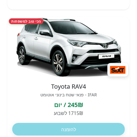
הכי טוב למשפחות
Toyota RAV4
IFAR - פנאי שטח בינוני אוטומט
245₪ / יום
1715₪ לשבוע
להזמנה