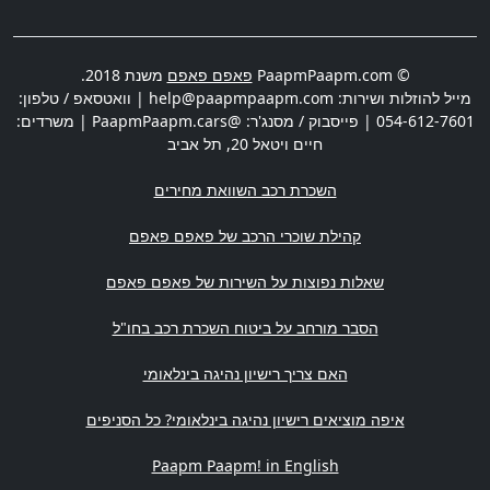
© PaapmPaapm.com
פאפם פאפם
משנת 2018.
מייל להוזלות ושירות:
help@paapmpaapm.com
| וואטסאפ / טלפון:
054-612-7601
| פייסבוק / מסנג'ר: @PaapmPaapm.cars | משרדים:
חיים ויטאל 20
,
תל אביב
השכרת רכב השוואת מחירים
קהילת שוכרי הרכב של פאפם פאפם
שאלות נפוצות על השירות של פאפם פאפם
הסבר מורחב על ביטוח השכרת רכב בחו"ל
האם צריך רישיון נהיגה בינלאומי
איפה מוציאים רישיון נהיגה בינלאומי? כל הסניפים
Paapm Paapm! in English