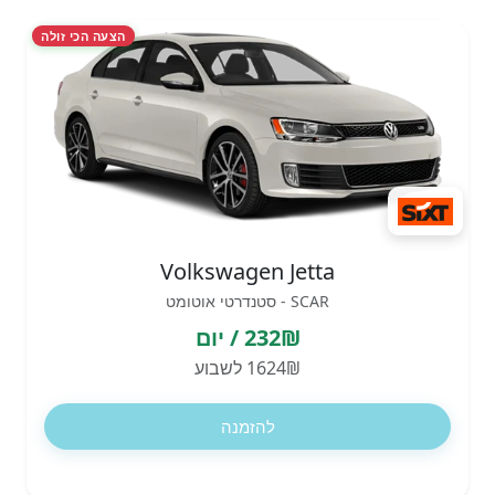
הצעה הכי זולה
Volkswagen Jetta
SCAR - סטנדרטי אוטומט
232₪ / יום
1624₪ לשבוע
להזמנה