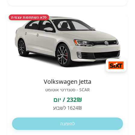
ללא השתתפות עצמית
Volkswagen Jetta
SCAR - סטנדרטי אוטומט
232₪ / יום
1624₪ לשבוע
להזמנה