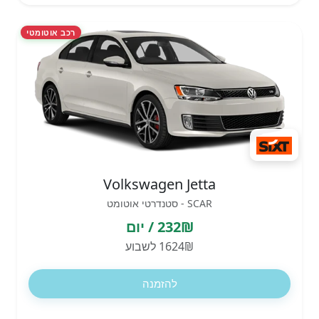
רכב אוטומטי
Volkswagen Jetta
SCAR - סטנדרטי אוטומט
232₪ / יום
1624₪ לשבוע
להזמנה