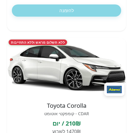
להזמנה
ללא תשלום מראש וללא התחייבות
Toyota Corolla
CDAR - קומפקטי אוטומט
210₪ / יום
1470₪ לשבוע