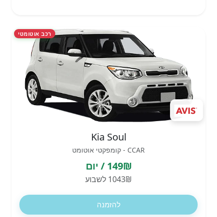
רכב אוטומטי
Kia Soul
CCAR - קומפקטי אוטומט
149₪ / יום
1043₪ לשבוע
להזמנה