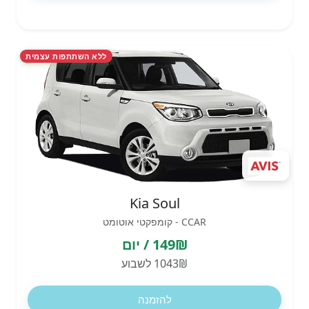
ללא השתתפות עצמית
Kia Soul
CCAR - קומפקטי אוטומט
149₪ / יום
1043₪ לשבוע
להזמנה