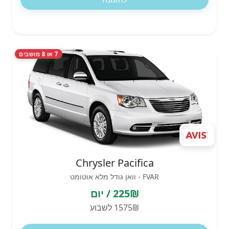
7 או 8 מושבים
Chrysler Pacifica
FVAR - וואן גודל מלא אוטומט
225₪ / יום
1575₪ לשבוע