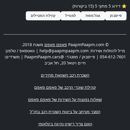
⭐️ דירוג 5 מתוך 5 (15 ביקורות)
פייסבוק
גוגל מפות
למטייל
קהילת המטיילים
© PaapmPaapm.com
פאפם פאפם
משנת 2018.
מייל להוזלות ושירות:
help@paapmpaapm.com
| וואטסאפ / טלפון:
054-612-7601
| פייסבוק / מסנג'ר: @PaapmPaapm.cars | משרדים:
חיים ויטאל 20
,
תל אביב
השכרת רכב השוואת מחירים
קהילת שוכרי הרכב של פאפם פאפם
שאלות נפוצות על השירות של פאפם פאפם
הסבר מורחב על ביטוח השכרת רכב בחו"ל
האם צריך רישיון נהיגה בינלאומי