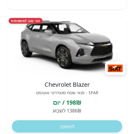
הכי טוב למשפחות
Chevrolet Blazer
SFAR - פנאי שטח סטנדרטי אוטומט
198₪ / יום
1386₪ לשבוע
להזמנה