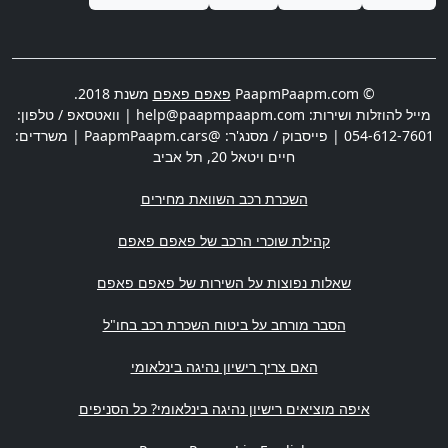
© PaapmPaapm.com
פאפם פאפם
משנת 2018.
מייל להוזלות ושירות:
help@paapmpaapm.com
| וואטסאפ / טלפון:
054-612-7601
| פייסבוק / מסנג'ר: @PaapmPaapm.cars | משרדים:
חיים ויטאל 20
,
תל אביב
השכרת רכב השוואת מחירים
קהילת שוכרי הרכב של פאפם פאפם
שאלות נפוצות על השירות של פאפם פאפם
הסבר מורחב על ביטוח השכרת רכב בחו"ל
האם צריך רישיון נהיגה בינלאומי
איפה מוציאים רישיון נהיגה בינלאומי? כל הסניפים