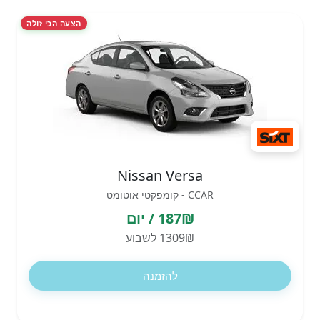
הצעה הכי זולה
Nissan Versa
CCAR - קומפקטי אוטומט
187₪ / יום
1309₪ לשבוע
להזמנה