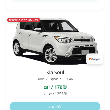
ללא השתתפות עצמית
Kia Soul
CCAR - קומפקטי אוטומט
179₪ / יום
1253₪ לשבוע
להזמנה