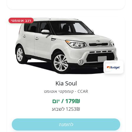
רכב אוטומטי
Kia Soul
CCAR - קומפקטי אוטומט
179₪ / יום
1253₪ לשבוע
להזמנה