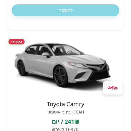
להזמנה
היברידי
Toyota Camry
ICAH - בינוני אוטומט
241₪ / יום
1687₪ לשבוע