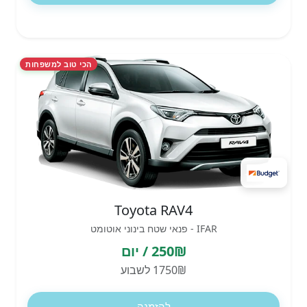
הכי טוב למשפחות
Toyota RAV4
IFAR - פנאי שטח בינוני אוטומט
250₪ / יום
1750₪ לשבוע
להזמנה