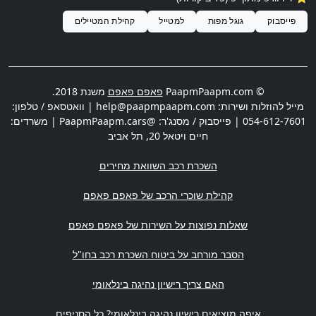
פייסבוק
גוגל מפות
למטייל
קהילת המטיילים
© PaapmPaapm.com
פאפם פאפם
משנת 2018.
מייל להוזלות ושירות:
help@paapmpaapm.com
| וואטסאפ / טלפון:
054-612-7601
| פייסבוק / מסנג'ר: @PaapmPaapm.cars | משרדים:
חיים ויטאל 20
,
תל אביב
השכרת רכב השוואת מחירים
קהילת שוכרי הרכב של פאפם פאפם
שאלות נפוצות על השירות של פאפם פאפם
הסבר מורחב על ביטוח השכרת רכב בחו"ל
האם צריך רישיון נהיגה בינלאומי
איפה מוציאים רישיון נהיגה בינלאומי? כל הסניפים