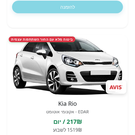
להזמנה
ביטוח מלא עם החזר השתתפות עצמית
Kia Rio
EDAR - אקונומי אוטומט
217₪ / יום
1519₪ לשבוע