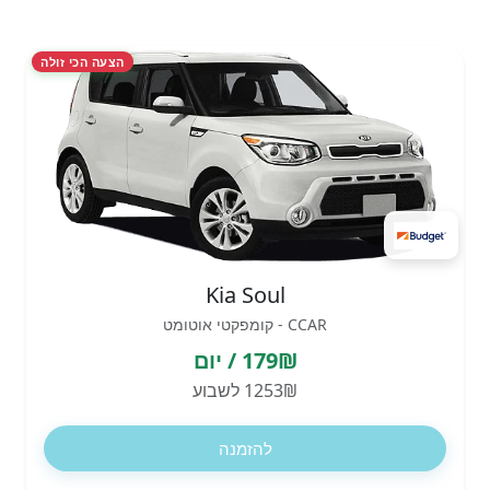
הצעה הכי זולה
Kia Soul
CCAR - קומפקטי אוטומט
179₪ / יום
1253₪ לשבוע
להזמנה