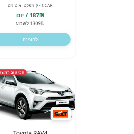
CCAR - קומפקטי אוטומט
187₪ / יום
1309₪ לשבוע
להזמנה
הכי טוב למשפ
Toyota RAV4