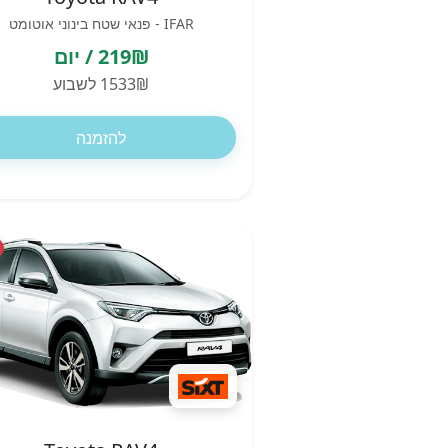
IFAR - פנאי שטח בינוני אוטומט
219₪ / יום
1533₪ לשבוע
להזמנה