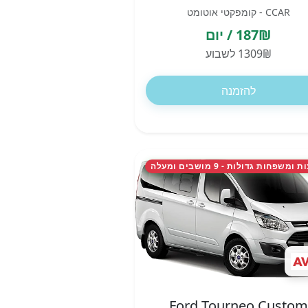
CCAR - קומפקטי אוטומט
187₪ / יום
1309₪ לשבוע
להזמנה
משפחות גדולות - 9 מושבים ומעלה
Ford Tourneo Custom