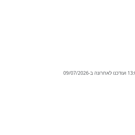
המחירים מבוססים על השכרת רכב ל-7 ימים בצפון ברגן, ניו ג'רסי, ארה"ב, החל מ-13/07/2026 בשעה 13:00 ועודכנו לאחרונה ב-09/07/2026