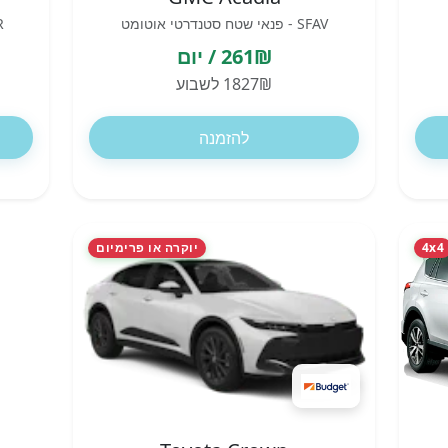
SFAV - פנאי שטח סטנדרטי אוטומט
GVAR
261₪ / יום
1827₪ לשבוע
להזמנה
4x4
יוקרה או פרימיום