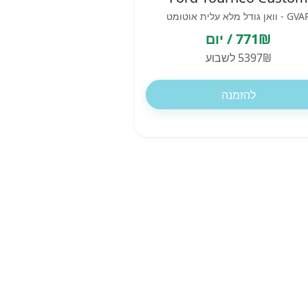
 - וואן גודל מלא עלית אוטומט
771₪ / יום
5397₪ לשבוע
להזמנה