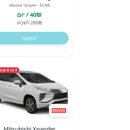
ECAR - אקונומי אוטומט
40₪ / יום
280₪ לשבוע
להזמנה
7 או 8 מושבים
Mitsubishi Xpander