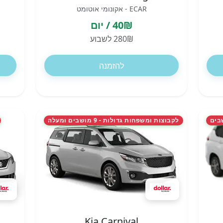
ECAR - אקונומי אוטומט
40₪ / יום
280₪ לשבוע
להזמנה
לקבוצות ומשפחות גדולות - 9 מושבים ומעלה
Kia Carnival