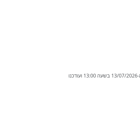
המחירים מבוססים על השכרת רכב ל-7 ימים באבו דאבי ברחבי העיר, איחוד האמירויות הערביות, החל מ-13/07/2026 בשעה 13:00 ועודכנו