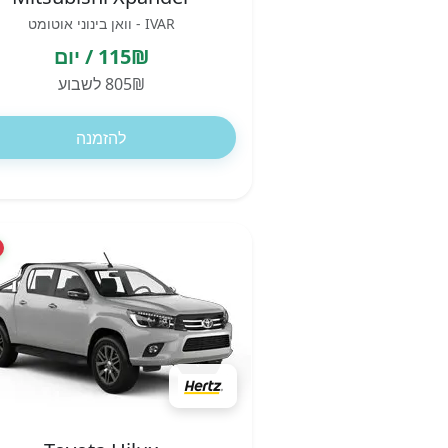
IVAR - וואן בינוני אוטומט
115₪ / יום
805₪ לשבוע
להזמנה