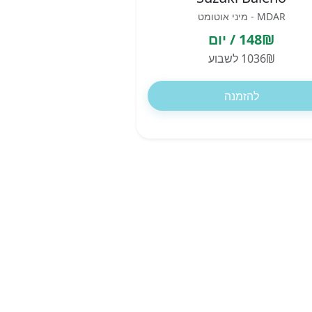
MDAR - מיני אוטומט
148₪ / יום
1036₪ לשבוע
להזמנה