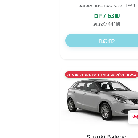
IFAR - פנאי שטח בינוני אוטומט
63₪ / יום
441₪ לשבוע
להזמנה
ביטוח מלא עם החזר השתתפות עצמית
Suzuki Baleno