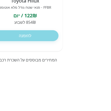
Toyota Hilux
FFBR - פנאי שטח גודל מלא אוטומט
122₪ / יום
854₪ לשבוע
להזמנה