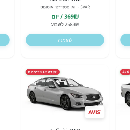
SVAR - וואן סטנדרטי אוטומט
369₪ / יום
2583₪ לשבוע
להזמנה
4x4
יוקרה או פרימיום