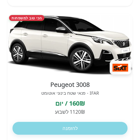
הכי טוב למשפחות
Peugeot 3008
IFAR - פנאי שטח בינוני אוטומט
160₪ / יום
1120₪ לשבוע
להזמנה