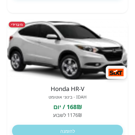
היברידי
Honda HR-V
IDAH - בינוני אוטומט
168₪ / יום
1176₪ לשבוע
להזמנה