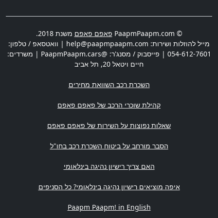
© PaapmPaapm.com
פאפם פאפם
משנת 2018.
מייל להוזלות ושירות:
help@paapmpaapm.com
| וואטסאפ / טלפון:
054-612-7601
| פייסבוק / מסנג'ר: @PaapmPaapm.cars | משרדים:
חיים ויטאל 20
,
תל אביב
השכרת רכב השוואת מחירים
קהילת שוכרי הרכב של פאפם פאפם
שאלות נפוצות על השירות של פאפם פאפם
הסבר מורחב על ביטוח השכרת רכב בחו"ל
האם צריך רישיון נהיגה בינלאומי
איפה מוציאים רישיון נהיגה בינלאומי? כל הסניפים
Paapm Paapm! in English