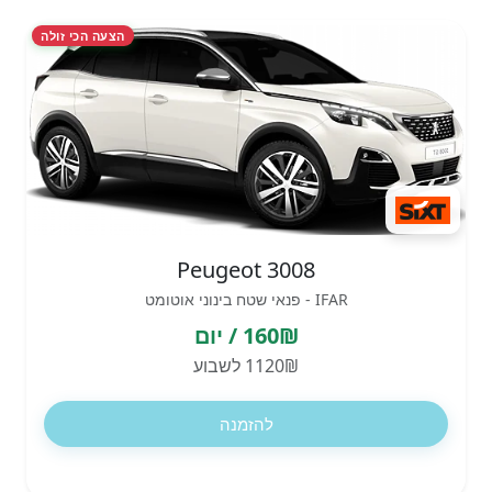
הצעה הכי זולה
Peugeot 3008
IFAR - פנאי שטח בינוני אוטומט
160₪ / יום
1120₪ לשבוע
להזמנה