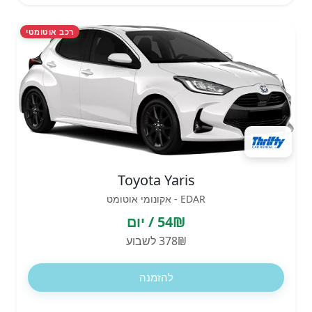
רכב אוטומטי
Toyota Yaris
EDAR - אקונומי אוטומט
54₪ / יום
378₪ לשבוע
להזמנה