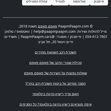
פייסבוק
גוגל מפות
למטייל
קהילת המטיילים
© PaapmPaapm.com
פאפם פאפם
משנת 2018.
מייל להוזלות ושירות:
help@paapmpaapm.com
| וואטסאפ / טלפון:
054-612-7601
| פייסבוק / מסנג'ר: @PaapmPaapm.cars | משרדים:
חיים ויטאל 20
,
תל אביב
השכרת רכב השוואת מחירים
קהילת שוכרי הרכב של פאפם פאפם
שאלות נפוצות על השירות של פאפם פאפם
הסבר מורחב על ביטוח השכרת רכב בחו"ל
האם צריך רישיון נהיגה בינלאומי
איפה מוציאים רישיון נהיגה בינלאומי? כל הסניפים