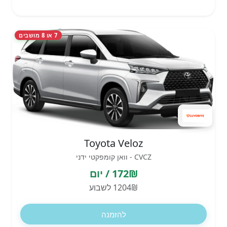
7 או 8 מושבים
Toyota Veloz
CVCZ - וואן קומפקטי ידני
172₪ / יום
1204₪ לשבוע
להזמנה