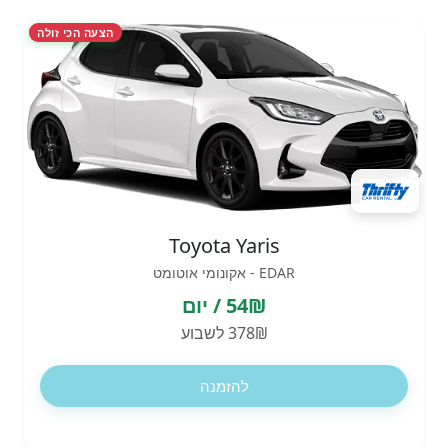
הצעה הכי זולה
Toyota Yaris
EDAR - אקונומי אוטומט
54₪ / יום
378₪ לשבוע
להזמנה