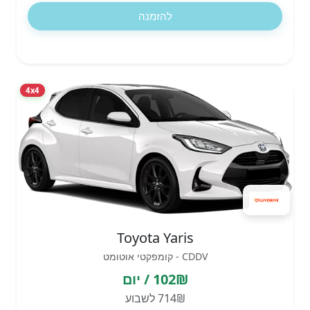
להזמנה
4x4
Toyota Yaris
CDDV - קומפקטי אוטומט
102₪ / יום
714₪ לשבוע