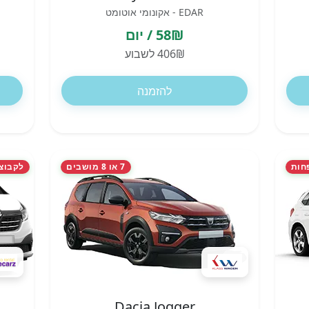
EDAR - אקונומי אוטומט
58₪ / יום
406₪ לשבוע
להזמנה
חות
7 או 8 מושבים
לקבוצות ו
Dacia Jogger