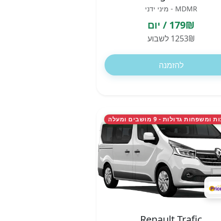
MDMR - מיני ידני
179₪ / יום
1253₪ לשבוע
להזמנה
משפחות גדולות - 9 מושבים ומעלה
Renault Trafic