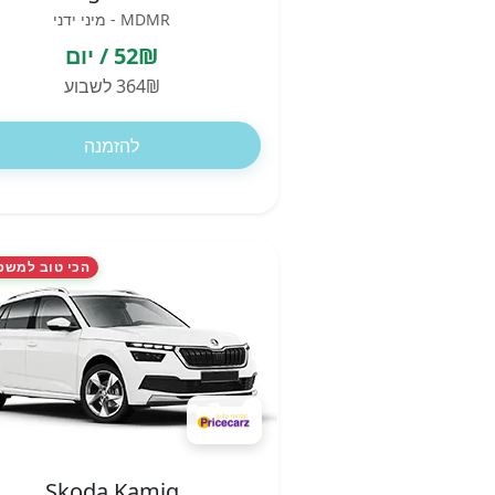
MDMR - מיני ידני
52₪ / יום
364₪ לשבוע
להזמנה
הכי טוב למשפ
Skoda Kamiq