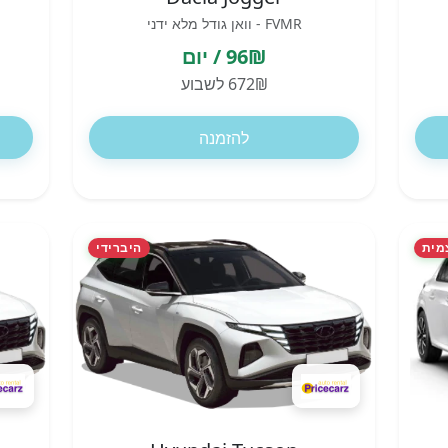
FVMR - וואן גודל מלא ידני
96₪ / יום
672₪ לשבוע
להזמנה
מית
היברידי