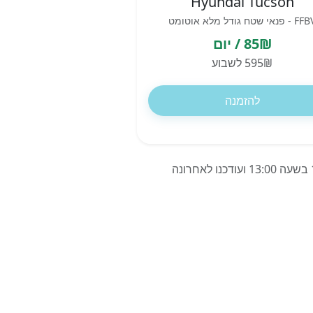
Hyundai Tucson
- פנאי שטח גודל מלא אוטומט
85₪ / יום
595₪ לשבוע
להזמנה
המחירים מבוססים על השכרת רכב ל-7 ימים בסוצ'אבה בנמל התעופה, רומניה, החל מ-13/07/2026 בשעה 13:00 ועודכנו לאחרונה