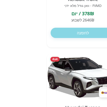
FVMD - וואן גודל מלא ידני
378₪ / יום
2646₪ לשבוע
להזמנה
4x4