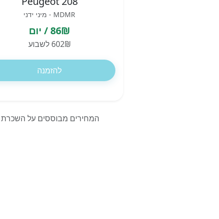
Peugeot 208
MDMR - מיני ידני
86₪ / יום
602₪ לשבוע
להזמנה