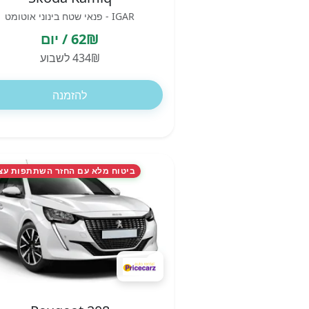
IGAR - פנאי שטח בינוני אוטומט
62₪ / יום
434₪ לשבוע
להזמנה
ביטוח מלא עם החזר השתתפות עצ