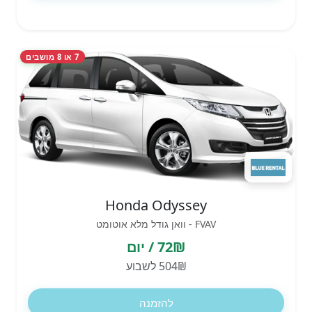
7 או 8 מושבים
Honda Odyssey
FVAV - וואן גודל מלא אוטומט
72₪ / יום
504₪ לשבוע
להזמנה