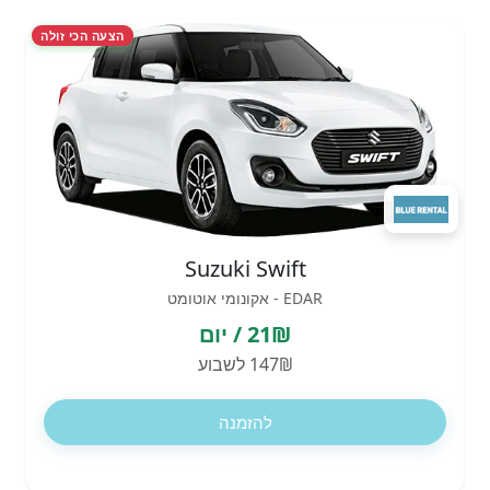
הצעה הכי זולה
Suzuki Swift
EDAR - אקונומי אוטומט
21₪ / יום
147₪ לשבוע
להזמנה