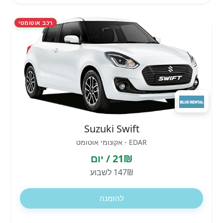
רכב אוטומטי
Suzuki Swift
EDAR - אקונומי אוטומט
21₪ / יום
147₪ לשבוע
להזמנה