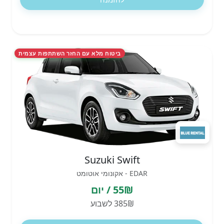
ביטוח מלא עם החזר השתתפות עצמית
Suzuki Swift
EDAR - אקונומי אוטומט
55₪ / יום
385₪ לשבוע