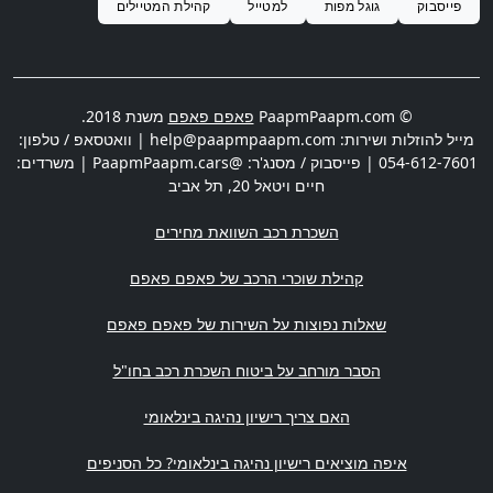
פייסבוק
גוגל מפות
למטייל
קהילת המטיילים
© PaapmPaapm.com
פאפם פאפם
משנת 2018.
מייל להוזלות ושירות:
help@paapmpaapm.com
| וואטסאפ / טלפון:
054-612-7601
| פייסבוק / מסנג'ר: @PaapmPaapm.cars | משרדים:
חיים ויטאל 20
,
תל אביב
השכרת רכב השוואת מחירים
קהילת שוכרי הרכב של פאפם פאפם
שאלות נפוצות על השירות של פאפם פאפם
הסבר מורחב על ביטוח השכרת רכב בחו"ל
האם צריך רישיון נהיגה בינלאומי
איפה מוציאים רישיון נהיגה בינלאומי? כל הסניפים