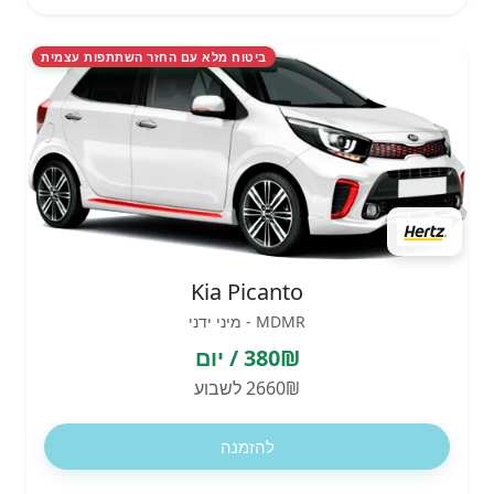
ביטוח מלא עם החזר השתתפות עצמית
Kia Picanto
MDMR - מיני ידני
380₪ / יום
2660₪ לשבוע
להזמנה