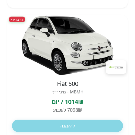
היברידי
Fiat 500
MBMH - מיני ידני
1014₪ / יום
7098₪ לשבוע
להזמנה