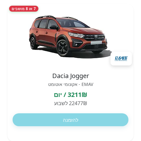
7 או 8 מושבים
Dacia Jogger
EMAV - אקונומי אוטומט
3211₪ / יום
22477₪ לשבוע
להזמנה