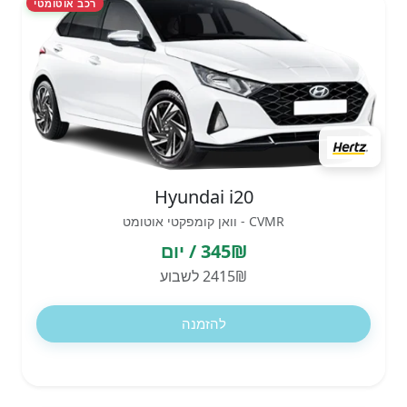
רכב אוטומטי
Hyundai i20
CVMR - וואן קומפקטי אוטומט
345₪ / יום
2415₪ לשבוע
להזמנה