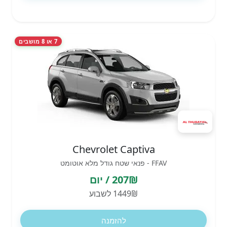
7 או 8 מושבים
Chevrolet Captiva
FFAV - פנאי שטח גודל מלא אוטומט
207₪ / יום
1449₪ לשבוע
להזמנה