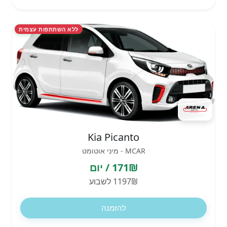
ללא השתתפות עצמית
Kia Picanto
MCAR - מיני אוטומט
171₪ / יום
1197₪ לשבוע
להזמנה