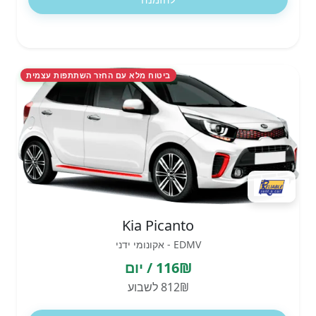
ביטוח מלא עם החזר השתתפות עצמית
Kia Picanto
EDMV - אקונומי ידני
116₪ / יום
812₪ לשבוע