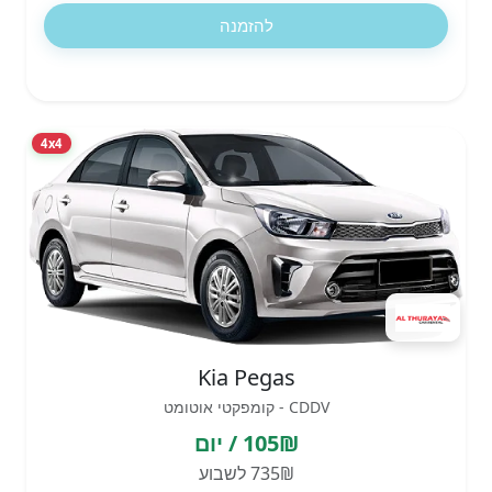
להזמנה
4x4
Kia Pegas
CDDV - קומפקטי אוטומט
105₪ / יום
735₪ לשבוע