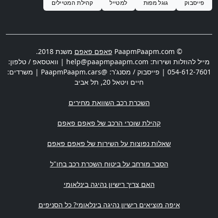
פייסבוק
גוגל מפות
למטייל
קהילת המטיילים
© PaapmPaapm.com
פאפם פאפם
משנת 2018.
מייל להוזלות ושירות:
help@paapmpaapm.com
| וואטסאפ / טלפון:
054-612-7601
| פייסבוק / מסנג'ר: @PaapmPaapm.cars | משרדים:
חיים ויטאל 20
,
תל אביב
השכרת רכב השוואת מחירים
קהילת שוכרי הרכב של פאפם פאפם
שאלות נפוצות על השירות של פאפם פאפם
הסבר מורחב על ביטוח השכרת רכב בחו"ל
האם צריך רישיון נהיגה בינלאומי
איפה מוציאים רישיון נהיגה בינלאומי? כל הסניפים