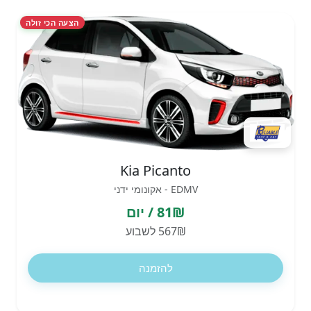
הצעה הכי זולה
Kia Picanto
EDMV - אקונומי ידני
81₪ / יום
567₪ לשבוע
להזמנה