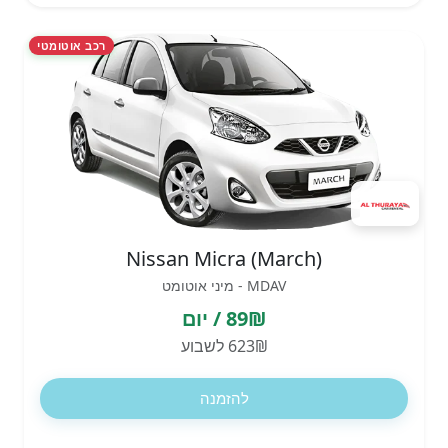
רכב אוטומטי
Nissan Micra (March)
MDAV - מיני אוטומט
89₪ / יום
623₪ לשבוע
להזמנה