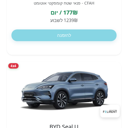
CFAH - פנאי שטח קומפקטי אוטומט
177₪ / יום
1239₪ לשבוע
להזמנה
4x4
BYD Seal U