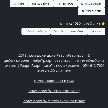
השוואת מחירים
ניטור והוזלה
שאלות נפוצות
אודותינו
מדיניות פרטיות
⭐️ דירוג 5 מתוך 5 (15 ביקורות)
פייסבוק
גוגל מפות
למטייל
קהילת המטיילים
© PaapmPaapm.com
פאפם פאפם
משנת 2018.
מייל להוזלות ושירות:
help@paapmpaapm.com
| וואטסאפ / טלפון:
054-612-7601
| פייסבוק / מסנג'ר: @PaapmPaapm.cars | משרדים:
חיים ויטאל 20
,
תל אביב
השכרת רכב השוואת מחירים
קהילת שוכרי הרכב של פאפם פאפם
שאלות נפוצות על השירות של פאפם פאפם