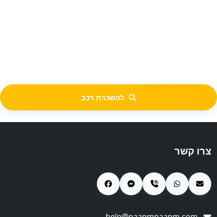
להשכרת רכב
צרו קשר
help@paapmpaapm.com