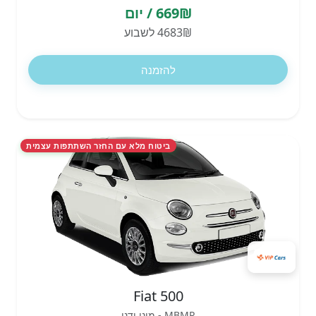
669₪ / יום
4683₪ לשבוע
להזמנה
ביטוח מלא עם החזר השתתפות עצמית
Fiat 500
MBMR - מיני ידני