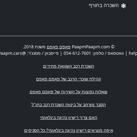
השכרה בחורף
© PaapmPaapm.com
פאפם פאפם
משנת 2018.
hel
| וואטסאפ / טלפון:
054-612-7601
| פייסבוק / מסנג'ר: @PaapmPaapm.cars | משרדים:
השכרת רכב השוואת מחירים
קהילת שוכרי הרכב של פאפם פאפם
שאלות נפוצות על השירות של פאפם פאפם
הסבר מורחב על ביטוח השכרת רכב בחו"ל
האם צריך רישיון נהיגה בינלאומי
איפה מוציאים רישיון נהיגה בינלאומי? כל הסניפים