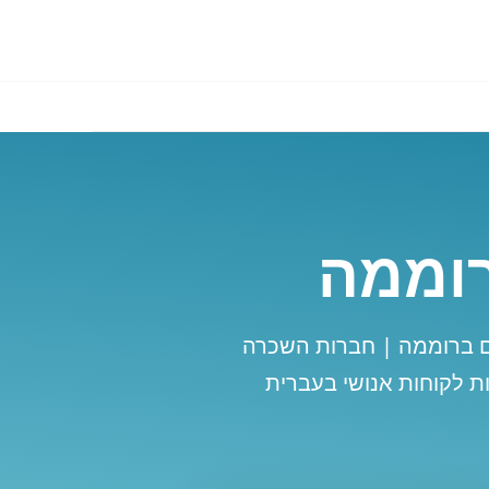
רוממה
ם ברוממה | חברות השכרה
ת לקוחות אנושי בעברית