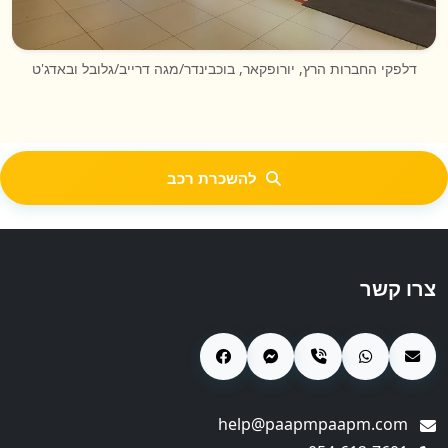
דלפקי החברות הרץ, יורופקאר, בוכבינדר/מגה דרייב/גלובל ובאדג'ט
להשכרת רכב
צרו קשר
help@paapmpaapm.com