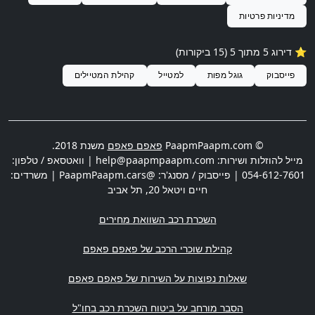
מדיניות פרטיות
⭐️ דירוג 5 מתוך 5 (15 ביקורות)
פייסבוק
גוגל מפות
למטייל
קהילת המטיילים
© PaapmPaapm.com
פאפם פאפם
משנת 2018.
מייל להוזלות ושירות:
help@paapmpaapm.com
| וואטסאפ / טלפון:
054-612-7601
| פייסבוק / מסנג'ר: @PaapmPaapm.cars | משרדים:
חיים ויטאל 20
,
תל אביב
השכרת רכב השוואת מחירים
קהילת שוכרי הרכב של פאפם פאפם
שאלות נפוצות על השירות של פאפם פאפם
הסבר מורחב על ביטוח השכרת רכב בחו"ל