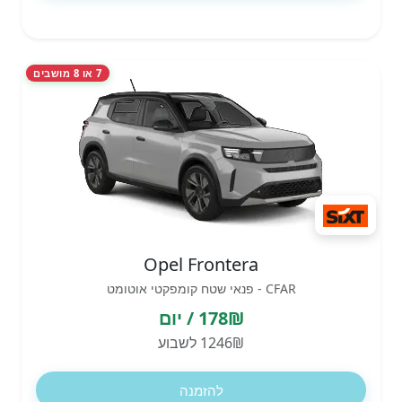
7 או 8 מושבים
Opel Frontera
CFAR - פנאי שטח קומפקטי אוטומט
178₪ / יום
1246₪ לשבוע
להזמנה