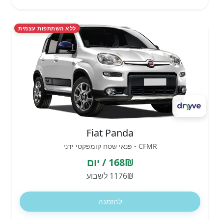
ללא השתתפות עצמית
Fiat Panda
CFMR - פנאי שטח קומפקטי ידני
168₪ / יום
1176₪ לשבוע
להזמנה