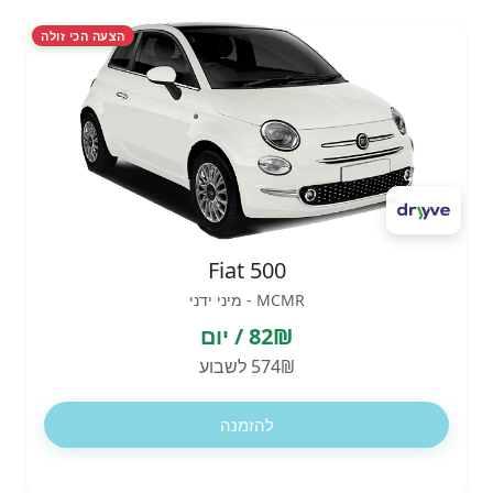
הצעה הכי זולה
Fiat 500
MCMR - מיני ידני
82₪ / יום
574₪ לשבוע
להזמנה