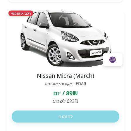
רכב אוטומטי
Nissan Micra (March)
EDAR - אקונומי אוטומט
89₪ / יום
623₪ לשבוע
להזמנה