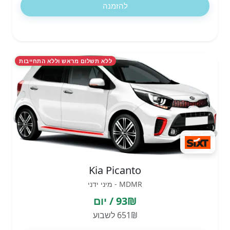
להזמנה
ללא תשלום מראש וללא התחייבות
Kia Picanto
MDMR - מיני ידני
93₪ / יום
651₪ לשבוע