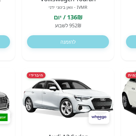
IVMR - וואן בינוני ידני
136₪ / יום
952₪ לשבוע
להזמנה
מית
היברידי