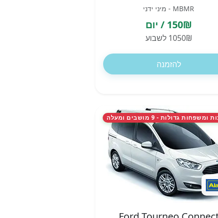
MBMR - מיני ידני
150₪ / יום
1050₪ לשבוע
להזמנה
משפחות גדולות - 9 מושבים ומעלה
Ford Tourneo Connec