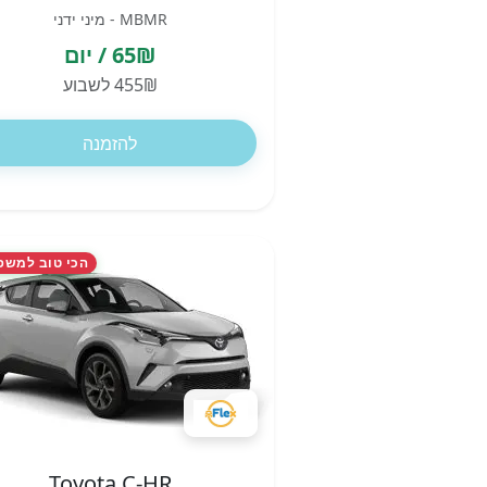
MBMR - מיני ידני
65₪ / יום
455₪ לשבוע
להזמנה
הכי טוב למשפ
Toyota C-HR