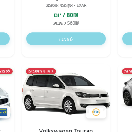
EXAR - אקונומי אוטומט
80₪ / יום
560₪ לשבוע
להזמנה
חות
7 או 8 מושבים
לקבוצות ו
t
Volkswagen Touran