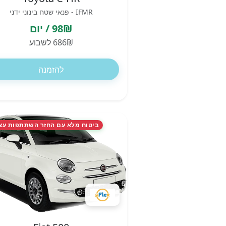
IFMR - פנאי שטח בינוני ידני
98₪ / יום
686₪ לשבוע
להזמנה
ביטוח מלא עם החזר השתתפות עצ