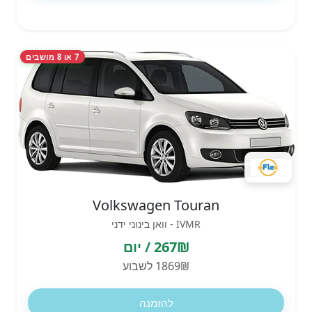
7 או 8 מושבים
Volkswagen Touran
IVMR - וואן בינוני ידני
267₪ / יום
1869₪ לשבוע
להזמנה