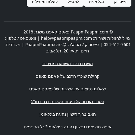
פייסבוק
גוגל מפות
למטייל
קהילת המטיילים
© PaapmPaapm.com
פאפם פאפם
משנת 2018.
מייל להוזלות ושירות:
help@paapmpaapm.com
| וואטסאפ / טלפון:
054-612-7601
| פייסבוק / מסנג'ר: @PaapmPaapm.cars | משרדים:
חיים ויטאל 20
,
תל אביב
השכרת רכב השוואת מחירים
קהילת שוכרי הרכב של פאפם פאפם
שאלות נפוצות על השירות של פאפם פאפם
הסבר מורחב על ביטוח השכרת רכב בחו"ל
האם צריך רישיון נהיגה בינלאומי
איפה מוציאים רישיון נהיגה בינלאומי? כל הסניפים