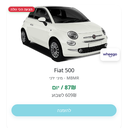
הצעה הכי זולה
Fiat 500
MBMR - מיני ידני
87₪ / יום
609₪ לשבוע
להזמנה